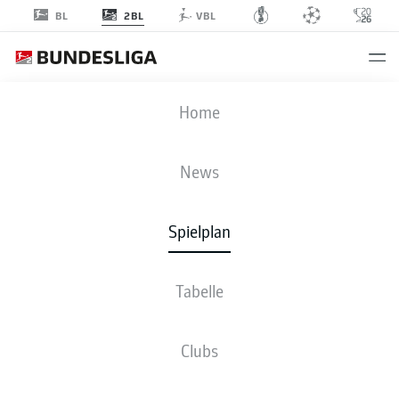
2BL
BL
VBL
FCM
-
FCK
Home
FCM
FCK
2
0
News
Spielplan
LIVE
NEWS
AUFSTELLUNGEN
STATISTIKEN
TABELLE
Tabelle
Clubs