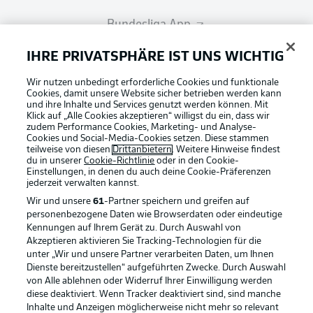
Bundesliga App
IHRE PRIVATSPHÄRE IST UNS WICHTIG
Fantasy Manager
Wir nutzen unbedingt erforderliche Cookies und funktionale
Cookies, damit unsere Website sicher betrieben werden kann
und ihre Inhalte und Services genutzt werden können. Mit
#BundesligaWIRKT
Klick auf „Alle Cookies akzeptieren“ willigst du ein, dass wir
zudem Performance Cookies, Marketing- und Analyse-
Cookies und Social-Media-Cookies setzen. Diese stammen
teilweise von diesen
Drittanbietern
. Weitere Hinweise findest
Common Ground
du in unserer
Cookie-Richtlinie
oder in den Cookie-
Einstellungen, in denen du auch deine Cookie-Präferenzen
jederzeit
verwalten kannst.
Wir und unsere
61
-Partner speichern und greifen auf
Mitfahrportal
personenbezogene Daten wie Browserdaten oder eindeutige
Kennungen auf Ihrem Gerät zu. Durch Auswahl von
Football as it's meant to be
Akzeptieren aktivieren Sie Tracking-Technologien für die
BUNDESLIGA-GRUPPE
unter „Wir und unsere Partner verarbeiten Daten, um Ihnen
Dienste bereitzustellen“ aufgeführten Zwecke. Durch Auswahl
von Alle ablehnen oder Widerruf Ihrer Einwilligung werden
diese deaktiviert. Wenn Tracker deaktiviert sind, sind manche
Sprachauswahl
Inhalte und Anzeigen möglicherweise nicht mehr so relevant
BUNDESLIGA APP