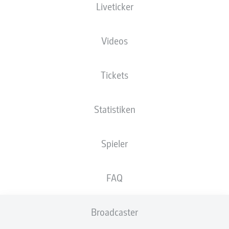
Liveticker
MAGDEBURG
BEZWINGT LAUTERN
VOR TOLLER KULISSE
Videos
MIT 2:0
Tickets
Statistiken
Spieler
FAQ
Broadcaster