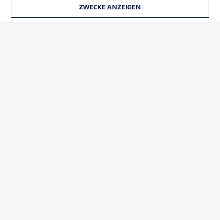
ZWECKE ANZEIGEN
Rechtliche Hinweise
Voreinstellungen verwalten
Datenschutz
Nutzungsbedingungen
Kontakt
Jobs
Impressum
Partner
Spieler
Liveticker
AGB
© 2026 Bundesliga-Gruppe GmbH
Sprachauswahl