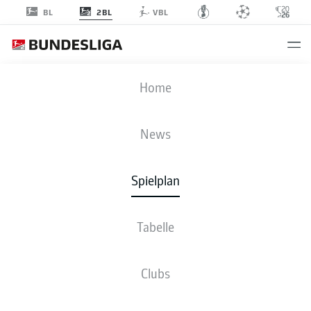
2BL
BL
VBL
H96
-
SVS
Home
H96
SVS
1
2
News
Spielplan
LIVE
NEWS
AUFSTELLUNGEN
STATISTIKEN
TABELLE
Tabelle
Clubs