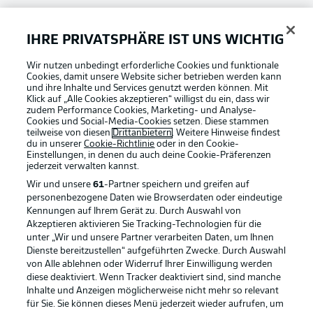
Bundesliga App
IHRE PRIVATSPHÄRE IST UNS WICHTIG
Fantasy Manager
Wir nutzen unbedingt erforderliche Cookies und funktionale
Cookies, damit unsere Website sicher betrieben werden kann
und ihre Inhalte und Services genutzt werden können. Mit
Klick auf „Alle Cookies akzeptieren“ willigst du ein, dass wir
zudem Performance Cookies, Marketing- und Analyse-
#BundesligaWIRKT
Cookies und Social-Media-Cookies setzen. Diese stammen
teilweise von diesen
Drittanbietern
. Weitere Hinweise findest
du in unserer
Cookie-Richtlinie
oder in den Cookie-
Einstellungen, in denen du auch deine Cookie-Präferenzen
Common Ground
jederzeit
verwalten kannst.
Wir und unsere
61
-Partner speichern und greifen auf
personenbezogene Daten wie Browserdaten oder eindeutige
Mitfahrportal
Kennungen auf Ihrem Gerät zu. Durch Auswahl von
Akzeptieren aktivieren Sie Tracking-Technologien für die
Football as it's meant to be
unter „Wir und unsere Partner verarbeiten Daten, um Ihnen
Dienste bereitzustellen“ aufgeführten Zwecke. Durch Auswahl
BUNDESLIGA-GRUPPE
von Alle ablehnen oder Widerruf Ihrer Einwilligung werden
diese deaktiviert. Wenn Tracker deaktiviert sind, sind manche
Inhalte und Anzeigen möglicherweise nicht mehr so relevant
BUNDESLIGA APP
für Sie. Sie können dieses Menü jederzeit wieder aufrufen, um
Sprachauswahl