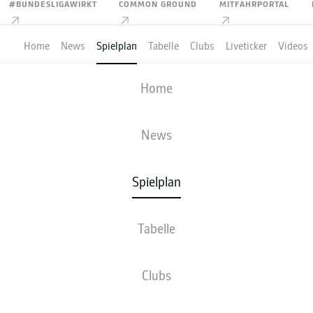
#BUNDESLIGAWIRKT
COMMON GROUND
MITFAHRPORTAL
Home
News
Spielplan
Tabelle
Clubs
Liveticker
Videos
HAMBURGER SV
-
SV DARMSTADT 9
Home
HSV
SVD
2
2
News
Spielplan
VE
NEWS
AUFSTELLUNGEN
STATISTIKEN
TABE
Tabelle
Clubs