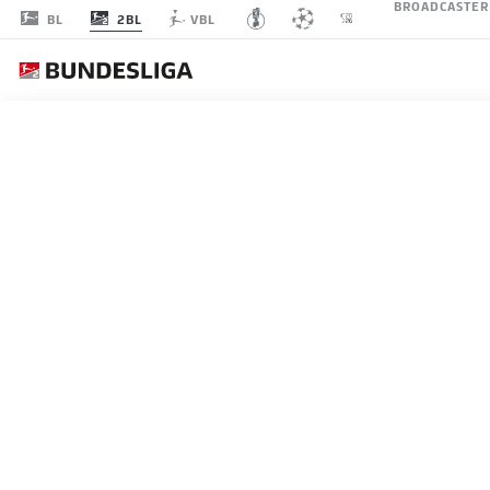
BROADCASTER
2BL
BL
VBL
SPIELTAG 4
LI