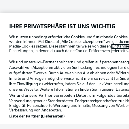
Football as it's meant to be
IHRE PRIVATSPHÄRE IST UNS WICHTIG
Offizielle Partner
Wir nutzen unbedingt erforderliche Cookies und funktionale Cookies,
werden können. Mit Klick auf „Alle Cookies akzeptieren“ willigst du 
Media-Cookies setzen. Diese stammen teilweise von diesen
Drittanbi
Einstellungen, in denen du auch deine Cookie-Präferenzen jederzeit
v
Wir und unsere
61
-Partner speichern und greifen auf personenbezo
Auswahl von Akzeptieren aktivieren Sie Tracking-Technologien für die
aufgeführten Zwecke. Durch Auswahl von Alle ablehnen oder Widerruf 
Inhalte und Anzeigen möglicherweise nicht mehr so relevant für Sie. 
Ihre Einwilligung zu widerrufen, indem Sie auf den Link Voreinstellu
unseres Website. Weitere Informationen finden Sie in unserer Datens
Wir und unsere Partner verarbeiten Daten, um Folgendes bereitz
Verwendung genauer Standortdaten. Endgeräteeigenschaften zur Ident
Endgerät. Personalisierte Werbung und Inhalte, Messung von Werbel
Verbesserung von Angeboten.
Liste der Partner (Lieferanten)
© 2026 Bundesliga-Gruppe GmbH
Sprachauswahl