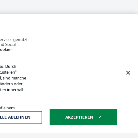
che Hinweise
Voreinstellungen verwalten
hutz
Nutzungsbedingungen
Jobs
ervices genutzt
sum
Partner
nd Social-
Cookie-
Liveticker
zu. Durch
ustellen“
d, sind manche
 ändern oder
lten innerhalb
uf einem
ntwicklung und
LLE ABLEHNEN
AKZEPTIEREN
Anzeige Modus