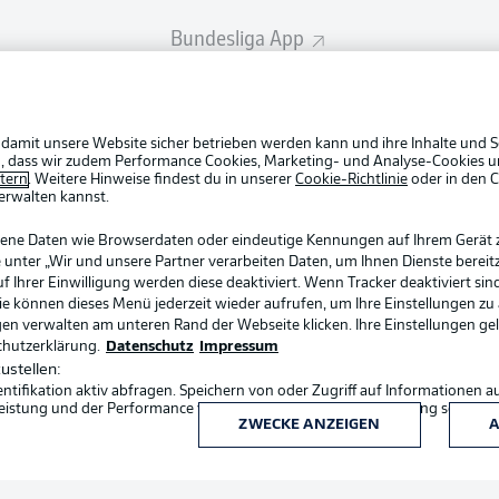
Bundesliga App
Rechtli
Datensc
BUNDESLIGA APP
Fantasy Manager
Kontakt
 damit unsere Website sicher betrieben werden kann und ihre Inhalte und S
Impres
ein, dass wir zudem Performance Cookies, Marketing- und Analyse-Cookies u
#BundesligaWIRKT
etern
. Weitere Hinweise findest du in unserer
Cookie-Richtlinie
oder in den 
Spieler
erwalten kannst.
AGB
gene Daten wie Browserdaten oder eindeutige Kennungen auf Ihrem Gerät 
Common Ground
 unter „Wir und unsere Partner verarbeiten Daten, um Ihnen Dienste bereitz
Ihrer Einwilligung werden diese deaktiviert. Wenn Tracker deaktiviert sin
Sie können dieses Menü jederzeit wieder aufrufen, um Ihre Einstellungen zu
ngen verwalten am unteren Rand der Webseite klicken. Ihre Einstellungen ge
Mitfahrportal
chutzerklärung.
Datenschutz
Impressum
ustellen:
ifikation aktiv abfragen. Speichern von oder Zugriff auf Informationen a
BUNDESLIGA-GRUPPE
eistung und der Performance von Inhalten, Zielgruppenforschung sowie E
ZWECKE ANZEIGEN
A
Sprachauswahl
Deutsch