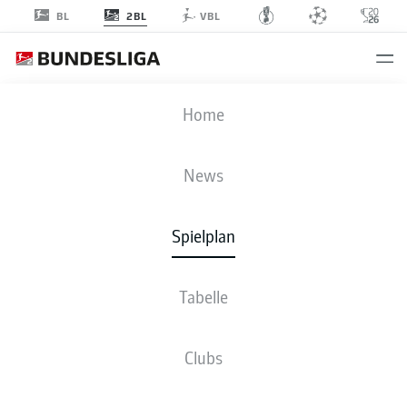
2BL
BL
VBL
SGD
-
REG
Home
SGD
REG
0
0
News
Spielplan
LIVE
NEWS
AUFSTELLUNGEN
TABELLE
Tabelle
Sp
S-U-N
T
+/-
Pkt
Clubs