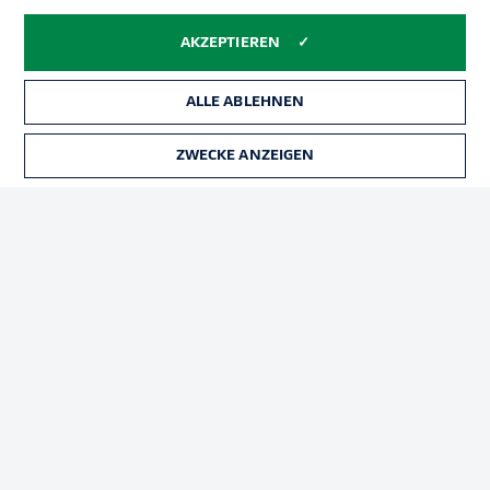
Impressum
Partner
Spieler
Liveticker
AKZEPTIEREN
AGB
ALLE ABLEHNEN
ZWECKE ANZEIGEN
© 2026 Bundesliga-Gruppe GmbH
Sprachauswahl
Deutsch
Anzeige Modus