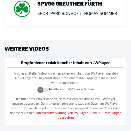
SPVGG GREUTHER FÜRTH
SPORTPARK RONHOF | THOMAS SOMMER
WEITERE VIDEOS
Empfohlener redaktioneller Inhalt von
JWPlayer
An dieser Stelle findest du einen externen Inhalt von
JWPlayer
, der den
Artikel ergänzt. Du kannst ihn dir mit einem Klick anzeigen lassen und
wieder ausblenden.
Inhalte von
JWPlayer
erlauben
Ich bin damit einverstanden, dass mir externe Inhalte von
JWPlayer
angezeigt werden. Damit können personenbezogene Daten an
JWPlayer
übermittelt werden und von
JWPlayer
Cookies gesetzt werden. Mehr dazu
findest du in der
Datenschutzerklärung von
JWPlayer
|
Cookie-Einstellungen
bearbeiten