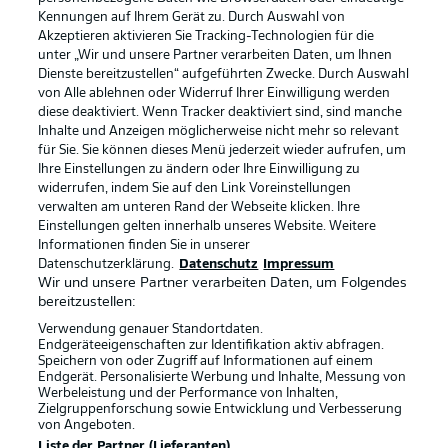
Kennungen auf Ihrem Gerät zu. Durch Auswahl von
Akzeptieren aktivieren Sie Tracking-Technologien für die
unter „Wir und unsere Partner verarbeiten Daten, um Ihnen
Dienste bereitzustellen“ aufgeführten Zwecke. Durch Auswahl
Rechtliche Hinweise
Voreinstellungen verwalten
von Alle ablehnen oder Widerruf Ihrer Einwilligung werden
diese deaktiviert. Wenn Tracker deaktiviert sind, sind manche
Datenschutz
Nutzungsbedingungen
Inhalte und Anzeigen möglicherweise nicht mehr so relevant
Kontakt
Jobs
für Sie. Sie können dieses Menü jederzeit wieder aufrufen, um
Ihre Einstellungen zu ändern oder Ihre Einwilligung zu
Impressum
Partner
widerrufen, indem Sie auf den Link Voreinstellungen
verwalten am unteren Rand der Webseite klicken. Ihre
Spieler
Liveticker
Einstellungen gelten innerhalb unseres Website. Weitere
AGB
Informationen finden Sie in unserer
Datenschutzerklärung.
Datenschutz
Impressum
Wir und unsere Partner verarbeiten Daten, um Folgendes
bereitzustellen:
Verwendung genauer Standortdaten.
Endgeräteeigenschaften zur Identifikation aktiv abfragen.
Speichern von oder Zugriff auf Informationen auf einem
Endgerät. Personalisierte Werbung und Inhalte, Messung von
Werbeleistung und der Performance von Inhalten,
Zielgruppenforschung sowie Entwicklung und Verbesserung
von Angeboten.
© 2026 Bundesliga-Gruppe GmbH
Liste der Partner (Lieferanten)