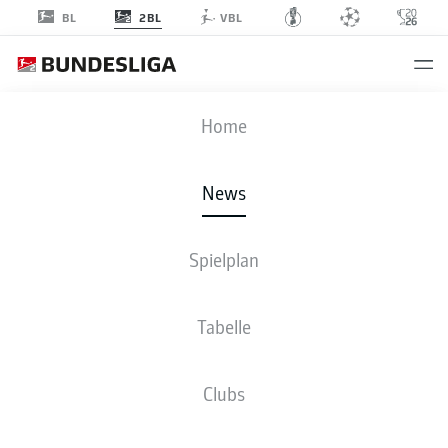
2BL
BL
VBL
Anzeige
Home
News
Spielplan
Tabelle
2. BUNDESLIGA: DIE ZEHN SCHÖNSTEN TORE
Clubs
DER HINRUNDE 2022/23