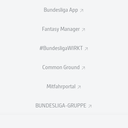
Bundesliga App
Fantasy Manager
#BundesligaWIRKT
Common Ground
Mitfahrportal
rbert Bockhorn hat seinen Vertrag beim 1. FC Ma
ird dem Club erhalten bleiben.
BUNDESLIGA-GRUPPE
t seinen Vertrag beim
1. FC Magdeburg
verlängert. Der 29-
der Vereinslosigkeit zum FCM und absolvierte seitdem 53 Zwe
) für den Club. Mit seiner Mannschaft gelang ihm zweimal der