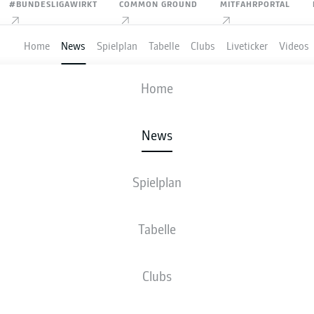
#BUNDESLIGAWIRKT
COMMON GROUND
MITFAHRPORTAL
Home
News
Spielplan
Tabelle
Clubs
Liveticker
Videos
Home
Anzeige
News
Spielplan
RT BOCKHORN VERLÄN
Tabelle
. FC MAGDEBURG
Clubs