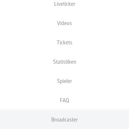
Liveticker
 FCM
- © IMAGO/Franziska Gora
Videos
Tickets
Statistiken
Spieler
FAQ
Broadcaster