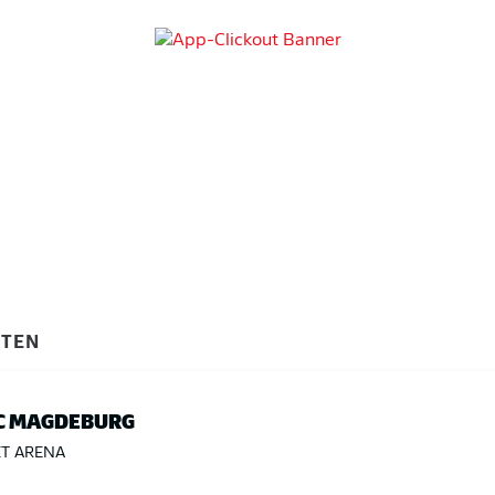
ITEN
FC MAGDEBURG
T ARENA