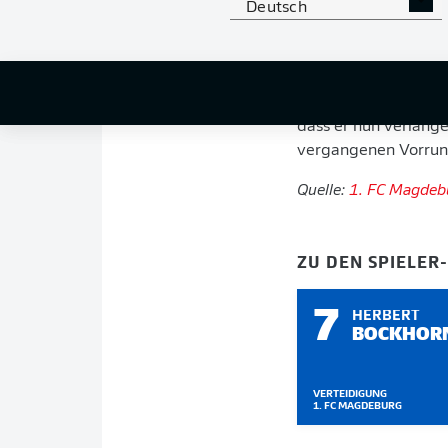
Deutsch
2. Bundesliga.
Otmar Schork, Gesch
auslaufenden Vertra
nicht annahm. Nach 
dass er nun verlänge
vergangenen Vorrunde
Quelle:
1. FC Magdeb
ZU DEN SPIELER
7
HERBERT
BOCKHOR
VERTEIDIGUNG
1. FC MAGDEBURG