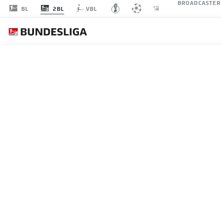
BROADCASTER
2BL
BL
VBL
2. BUNDESLIGA
HERBE
BEIM 1
05.06.2024