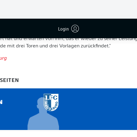
äftsführer Sport des 1. FC Magdeburg: "Herbert Bockhorn ha
g und seit längerem vom Verein ein Vertragsangebot vorliege
Login
der erfolgten Verabschiedung kam bei ihm ein Umdenken. Wir
rt hat und erwarten von ihm, das er wieder zu seiner Leistun
 mit drei Toren und drei Vorlagen zurückfindet."
urg
-SEITEN
N