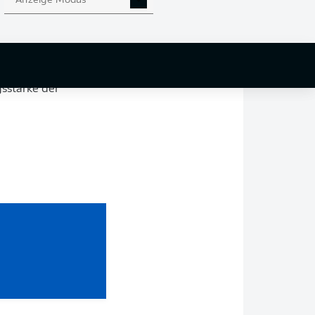
Anzeige Modus
tte einen
n, das er zunächst
 freuen uns sehr,
gsstärke der