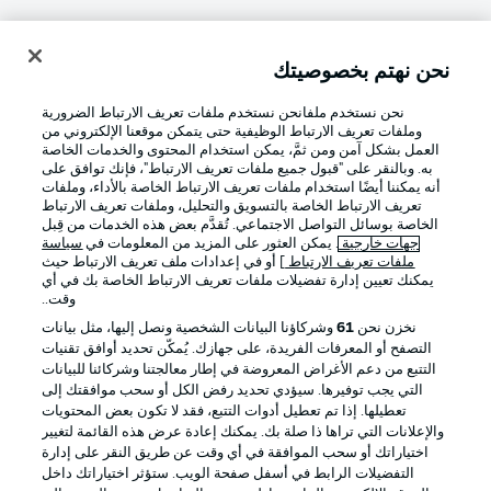
نحن نهتم بخصوصيتك
تسجيل الدخول
نحن نستخدم ملفانحن نستخدم ملفات تعريف الارتباط الضرورية
وملفات تعريف الارتباط الوظيفية حتى يتمكن موقعنا الإلكتروني من
العمل بشكل آمن ومن ثمَّ، يمكن استخدام المحتوى والخدمات الخاصة
به. وبالنقر على "قبول جميع ملفات تعريف الارتباط"، فإنك توافق على
أنه يمكننا أيضًا استخدام ملفات تعريف الارتباط الخاصة بالأداء، وملفات
تعريف الارتباط الخاصة بالتسويق والتحليل، وملفات تعريف الارتباط
الخاصة بوسائل التواصل الاجتماعي. تُقدَّم بعض هذه الخدمات من قِبل
جهات خارجية
. يمكن العثور على المزيد من المعلومات في
سياسة
ملفات تعريف الارتباط
] أو في إعدادات ملف تعريف الارتباط حيث
Football as it's meant to be
يمكنك تعيين إدارة تفضيلات ملفات تعريف الارتباط الخاصة بك في أي
وقت..
نخزن نحن
61
وشركاؤنا البيانات الشخصية ونصل إليها، مثل بيانات
التصفح أو المعرفات الفريدة، على جهازك. يُمكّن تحديد أوافق تقنيات
التتبع من دعم الأغراض المعروضة في إطار معالجتنا وشركائنا للبيانات
تطبيق الدوري الألماني
التي يجب توفيرها. سيؤدي تحديد رفض الكل أو سحب موافقتك إلى
تعطيلها. إذا تم تعطيل أدوات التتبع، فقد لا تكون بعض المحتويات
والإعلانات التي تراها ذا صلة بك. يمكنك إعادة عرض هذه القائمة لتغيير
اختياراتك أو سحب الموافقة في أي وقت عن طريق النقر على إدارة
التفضيلات الرابط في أسفل صفحة الويب. ستؤثر اختياراتك داخل