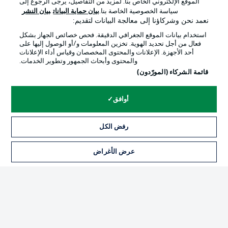
الموقع الإلكتروني الخاص بنا. لمزيد من التفاصيل، يرجى الرجوع إلى
Official Partners
سياسة الخصوصية الخاصة بنا.
بيان حماية البيانات
بيان النشر
نعمد نحن وشركاؤنا إلى معالجة البيانات لتقديم:
استخدام بيانات الموقع الجغرافي الدقيقة. فحص خصائص الجهاز بشكل
فعال من أجل تحديد الهوية. تخزين المعلومات و/أو الوصول إليها على
أحد الأجهزة. الإعلانات والمحتوى المخصصان وقياس أداء الإعلانات
والمحتوى وأبحاث الجمهور وتطوير الخدمات.
قائمة الشركاء (المورّدون)
أوافق
الإعلانات
الإخطارات القانونية
رفض الكل
إدارة التفضيلات
بيان الخصوصية
عرض الأغراض
التذاكر
شروط الاستخدام
القنوات الناقلة
الوظائف
جهة النشر
تواصل معنا
اللاعبون