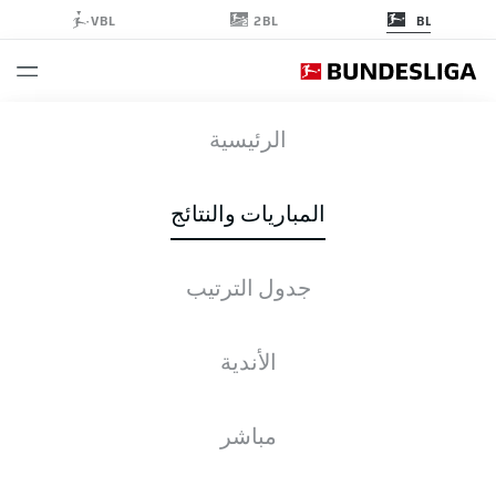
2BL
VBL
BL
VFB
-
SCP
الرئيسية
المباريات والنتائج
جدول الترتيب
التغطية المباشرة
الأخبار
التشكيلات
الإحصائيات
جدول الترتيب
الأندية
مباشر
التحقق مرة أخرى