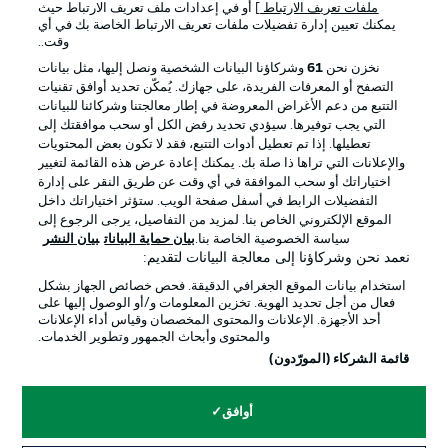
ملفات تعريف الارتباط
] أو في إعدادات ملف تعريف الارتباط حيث
يمكنك تعيين إدارة تفضيلات ملفات تعريف الارتباط الخاصة بك في أي
الإعلانات
الإخطارات القانونية
وقت..
إدارة التفضيلات
بيان الخصوصية
نخزن نحن
61
وشركاؤنا البيانات الشخصية ونصل إليها، مثل بيانات
التصفح أو المعرفات الفريدة، على جهازك. يُمكّن تحديد أوافق تقنيات
شروط الاستخدام
القنوات الناقلة
التتبع من دعم الأغراض المعروضة في إطار معالجتنا وشركائنا للبيانات
الوظائف
جهة النشر
التي يجب توفيرها. سيؤدي تحديد رفض الكل أو سحب موافقتك إلى
تعطيلها. إذا تم تعطيل أدوات التتبع، فقد لا تكون بعض المحتويات
تواصل معنا
اللاعبون
والإعلانات التي تراها ذا صلة بك. يمكنك إعادة عرض هذه القائمة لتغيير
اختياراتك أو سحب الموافقة في أي وقت عن طريق النقر على إدارة
التفضيلات الرابط في أسفل صفحة الويب. ستؤثر اختياراتك داخل
الموقع الإلكتروني الخاص بنا. لمزيد من التفاصيل، يرجى الرجوع إلى
سياسة الخصوصية الخاصة بنا.
بيان حماية البيانات
بيان النشر
نعمد نحن وشركاؤنا إلى معالجة البيانات لتقديم:
استخدام بيانات الموقع الجغرافي الدقيقة. فحص خصائص الجهاز بشكل
فعال من أجل تحديد الهوية. تخزين المعلومات و/أو الوصول إليها على
أحد الأجهزة. الإعلانات والمحتوى المخصصان وقياس أداء الإعلانات
والمحتوى وأبحاث الجمهور وتطوير الخدمات.
© 2026 Bundesliga-Gruppe GmbH
قائمة الشركاء (المورّدون)
اختر اللغة
أوافق
العربية