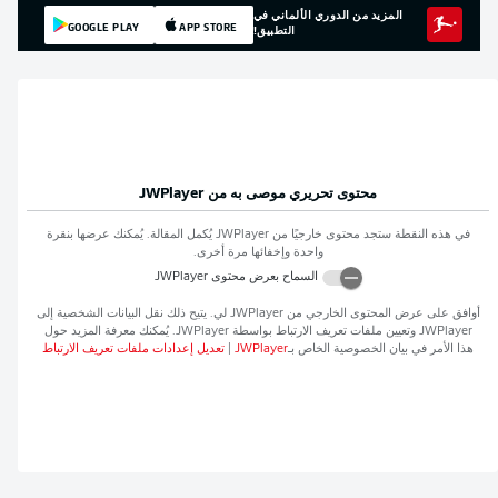
المزيد من الدوري الألماني في
GOOGLE PLAY
APP STORE
التطبيق!
محتوى تحريري موصى به من
JWPlayer
في هذه النقطة ستجد محتوى خارجيًا من
JWPlayer
يُكمل المقالة. يُمكنك عرضها بنقرة
واحدة وإخفائها مرة أخرى.
السماح بعرض محتوى
JWPlayer
أوافق على عرض المحتوى الخارجي من
JWPlayer
لي. يتيح ذلك نقل البيانات الشخصية إلى
JWPlayer
وتعيين ملفات تعريف الارتباط بواسطة
JWPlayer
. يُمكنك معرفة المزيد حول
هذا الأمر في بيان الخصوصية الخاص بـ
JWPlayer
|
تعديل إعدادات ملفات تعريف الارتباط