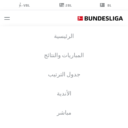
2BL
VBL
BL
MATTES
الرئيسية
HANSEN
22
المباريات والنتائج
جدول الترتيب
لاعب وسط
الأندية
PADERBORN
إحصائيات موسم 2026/2027
الأهداف
زملاء الفريق
مباشر