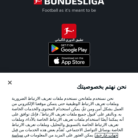
Football as it's meant to be
تطبيق الدوري الألماني
Official Partners
نحن نهتم بخصوصيتك
نحن نستخدم ملفانحن نستخدم ملفات تعريف الارتباط الضرورية
وملفات تعريف الارتباط الوظيفية حتى يتمكن موقعنا الإلكتروني من
العمل بشكل آمن ومن ثمَّ، يمكن استخدام المحتوى والخدمات الخاصة
به. وبالنقر على "قبول جميع ملفات تعريف الارتباط"، فإنك توافق على
أنه يمكننا أيضًا استخدام ملفات تعريف الارتباط الخاصة بالأداء، وملفات
تعريف الارتباط الخاصة بالتسويق والتحليل، وملفات تعريف الارتباط
الخاصة بوسائل التواصل الاجتماعي. تُقدَّم بعض هذه الخدمات من قِبل
جهات خارجية
. يمكن العثور على المزيد من المعلومات في
سياسة