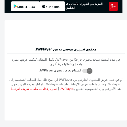
المزيد من الدوري الألماني في
GOOGLE PLAY
APP STORE
التطبيق!
محتوى تحريري موصى به من
JWPlayer
في هذه النقطة ستجد محتوى خارجيًا من
JWPlayer
يُكمل المقالة. يُمكنك عرضها بنقرة
واحدة وإخفائها مرة أخرى.
السماح بعرض محتوى
JWPlayer
أوافق على عرض المحتوى الخارجي من
JWPlayer
لي. يتيح ذلك نقل البيانات الشخصية إلى
JWPlayer
وتعيين ملفات تعريف الارتباط بواسطة
JWPlayer
. يُمكنك معرفة المزيد حول
هذا الأمر في بيان الخصوصية الخاص بـ
JWPlayer
|
تعديل إعدادات ملفات تعريف الارتباط