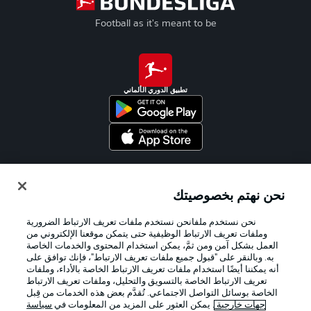
Football as it's meant to be
تطبيق الدوري الألماني
Official Partners
نحن نهتم بخصوصيتك
نحن نستخدم ملفانحن نستخدم ملفات تعريف الارتباط الضرورية
وملفات تعريف الارتباط الوظيفية حتى يتمكن موقعنا الإلكتروني من
العمل بشكل آمن ومن ثمَّ، يمكن استخدام المحتوى والخدمات الخاصة
به. وبالنقر على "قبول جميع ملفات تعريف الارتباط"، فإنك توافق على
أنه يمكننا أيضًا استخدام ملفات تعريف الارتباط الخاصة بالأداء، وملفات
تعريف الارتباط الخاصة بالتسويق والتحليل، وملفات تعريف الارتباط
الخاصة بوسائل التواصل الاجتماعي. تُقدَّم بعض هذه الخدمات من قِبل
جهات خارجية
. يمكن العثور على المزيد من المعلومات في
سياسة