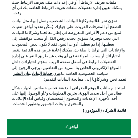
ملفات تعريف الارتباط
] أو في إعدادات ملف تعريف الارتباط حيث
يمكنك تعيين إدارة تفضيلات ملفات تعريف الارتباط الخاصة بك في أي
الإعلانات
الإخطارات القانونية
وقت..
إدارة التفضيلات
بيان الخصوصية
نخزن نحن
61
وشركاؤنا البيانات الشخصية ونصل إليها، مثل بيانات
التصفح أو المعرفات الفريدة، على جهازك. يُمكّن تحديد أوافق تقنيات
شروط الاستخدام
القنوات الناقلة
التتبع من دعم الأغراض المعروضة في إطار معالجتنا وشركائنا للبيانات
الوظائف
جهة النشر
التي يجب توفيرها. سيؤدي تحديد رفض الكل أو سحب موافقتك إلى
تعطيلها. إذا تم تعطيل أدوات التتبع، فقد لا تكون بعض المحتويات
تواصل معنا
اللاعبون
والإعلانات التي تراها ذا صلة بك. يمكنك إعادة عرض هذه القائمة لتغيير
اختياراتك أو سحب الموافقة في أي وقت عن طريق النقر على إدارة
التفضيلات الرابط في أسفل صفحة الويب. ستؤثر اختياراتك داخل
الموقع الإلكتروني الخاص بنا. لمزيد من التفاصيل، يرجى الرجوع إلى
سياسة الخصوصية الخاصة بنا.
بيان حماية البيانات
بيان النشر
نعمد نحن وشركاؤنا إلى معالجة البيانات لتقديم:
استخدام بيانات الموقع الجغرافي الدقيقة. فحص خصائص الجهاز بشكل
فعال من أجل تحديد الهوية. تخزين المعلومات و/أو الوصول إليها على
أحد الأجهزة. الإعلانات والمحتوى المخصصان وقياس أداء الإعلانات
والمحتوى وأبحاث الجمهور وتطوير الخدمات.
© 2026 Bundesliga-Gruppe GmbH
قائمة الشركاء (المورّدون)
اختر اللغة
أوافق
العربية