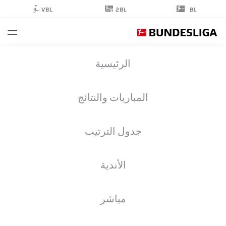
2BL
VBL
BL
LAURIN
الرئيسية
ULRICH
38
المباريات والنتائج
جدول الترتيب
لاعب وسط
الأندية
VFB STUTTGART
إحصائيات موسم 2026/2027
الأهداف
زملاء الفريق
مباشر