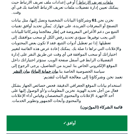
ملفات تعريف الارتباط
] أو في إعدادات ملف تعريف الارتباط حيث
يمكنك تعيين إدارة تفضيلات ملفات تعريف الارتباط الخاصة بك في أي
الإعلانات
الإخطارات القانونية
وقت..
إدارة التفضيلات
بيان الخصوصية
نخزن نحن
61
وشركاؤنا البيانات الشخصية ونصل إليها، مثل بيانات
التصفح أو المعرفات الفريدة، على جهازك. يُمكّن تحديد أوافق تقنيات
شروط الاستخدام
القنوات الناقلة
التتبع من دعم الأغراض المعروضة في إطار معالجتنا وشركائنا للبيانات
الوظائف
جهة النشر
التي يجب توفيرها. سيؤدي تحديد رفض الكل أو سحب موافقتك إلى
تعطيلها. إذا تم تعطيل أدوات التتبع، فقد لا تكون بعض المحتويات
تواصل معنا
اللاعبون
والإعلانات التي تراها ذا صلة بك. يمكنك إعادة عرض هذه القائمة لتغيير
اختياراتك أو سحب الموافقة في أي وقت عن طريق النقر على إدارة
التفضيلات الرابط في أسفل صفحة الويب. ستؤثر اختياراتك داخل
الموقع الإلكتروني الخاص بنا. لمزيد من التفاصيل، يرجى الرجوع إلى
سياسة الخصوصية الخاصة بنا.
بيان حماية البيانات
بيان النشر
نعمد نحن وشركاؤنا إلى معالجة البيانات لتقديم:
استخدام بيانات الموقع الجغرافي الدقيقة. فحص خصائص الجهاز بشكل
فعال من أجل تحديد الهوية. تخزين المعلومات و/أو الوصول إليها على
أحد الأجهزة. الإعلانات والمحتوى المخصصان وقياس أداء الإعلانات
والمحتوى وأبحاث الجمهور وتطوير الخدمات.
© 2026 Bundesliga-Gruppe GmbH
قائمة الشركاء (المورّدون)
اختر اللغة
أوافق
العربية