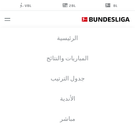
2BL
VBL
BL
RUBEN
الرئيسية
MÜLLER
2
المباريات والنتائج
جدول الترتيب
مدافع
الأندية
PADERBORN
إحصائيات موسم 2026/2027
الأهداف
زملاء الفريق
مباشر