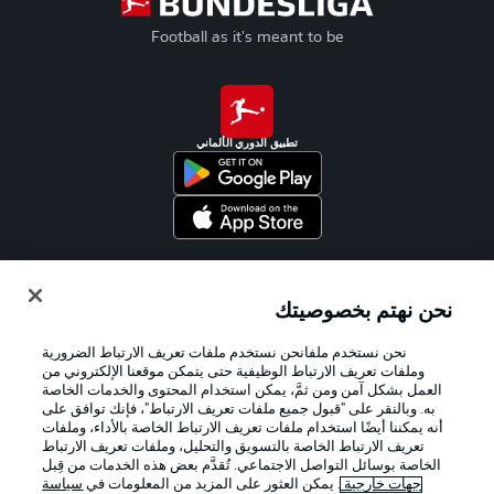
Football as it's meant to be
تطبيق الدوري الألماني
Official Partners
نحن نهتم بخصوصيتك
نحن نستخدم ملفانحن نستخدم ملفات تعريف الارتباط الضرورية
وملفات تعريف الارتباط الوظيفية حتى يتمكن موقعنا الإلكتروني من
العمل بشكل آمن ومن ثمَّ، يمكن استخدام المحتوى والخدمات الخاصة
به. وبالنقر على "قبول جميع ملفات تعريف الارتباط"، فإنك توافق على
أنه يمكننا أيضًا استخدام ملفات تعريف الارتباط الخاصة بالأداء، وملفات
تعريف الارتباط الخاصة بالتسويق والتحليل، وملفات تعريف الارتباط
الخاصة بوسائل التواصل الاجتماعي. تُقدَّم بعض هذه الخدمات من قِبل
جهات خارجية
. يمكن العثور على المزيد من المعلومات في
سياسة