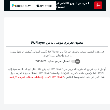
المزيد من الدوري الألماني في
GOOGLE PLAY
APP STORE
التطبيق!
محتوى تحريري موصى به من
JWPlayer
في هذه النقطة ستجد محتوى خارجيًا من
JWPlayer
يُكمل المقالة. يُمكنك عرضها بنقرة
واحدة وإخفائها مرة أخرى.
السماح بعرض محتوى
JWPlayer
أوافق على عرض المحتوى الخارجي من
JWPlayer
لي. يتيح ذلك نقل البيانات الشخصية إلى
JWPlayer
وتعيين ملفات تعريف الارتباط بواسطة
JWPlayer
. يُمكنك معرفة المزيد حول
هذا الأمر في بيان الخصوصية الخاص بـ
JWPlayer
|
تعديل إعدادات ملفات تعريف الارتباط