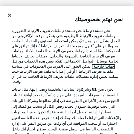
نحن نهتم بخصوصيتك
تسجيل الدخول
نحن نستخدم ملفانحن نستخدم ملفات تعريف الارتباط الضرورية
وملفات تعريف الارتباط الوظيفية حتى يتمكن موقعنا الإلكتروني من
العمل بشكل آمن ومن ثمَّ، يمكن استخدام المحتوى والخدمات الخاصة
به. وبالنقر على "قبول جميع ملفات تعريف الارتباط"، فإنك توافق على
أنه يمكننا أيضًا استخدام ملفات تعريف الارتباط الخاصة بالأداء، وملفات
تعريف الارتباط الخاصة بالتسويق والتحليل، وملفات تعريف الارتباط
الخاصة بوسائل التواصل الاجتماعي. تُقدَّم بعض هذه الخدمات من قِبل
جهات خارجية
. يمكن العثور على المزيد من المعلومات في
سياسة
ملفات تعريف الارتباط
] أو في إعدادات ملف تعريف الارتباط حيث
Football as it's meant to be
يمكنك تعيين إدارة تفضيلات ملفات تعريف الارتباط الخاصة بك في أي
وقت..
نخزن نحن
61
وشركاؤنا البيانات الشخصية ونصل إليها، مثل بيانات
التصفح أو المعرفات الفريدة، على جهازك. يُمكّن تحديد أوافق تقنيات
التتبع من دعم الأغراض المعروضة في إطار معالجتنا وشركائنا للبيانات
تطبيق الدوري الألماني
التي يجب توفيرها. سيؤدي تحديد رفض الكل أو سحب موافقتك إلى
تعطيلها. إذا تم تعطيل أدوات التتبع، فقد لا تكون بعض المحتويات
والإعلانات التي تراها ذا صلة بك. يمكنك إعادة عرض هذه القائمة لتغيير
اختياراتك أو سحب الموافقة في أي وقت عن طريق النقر على إدارة
التفضيلات الرابط في أسفل صفحة الويب. ستؤثر اختياراتك داخل