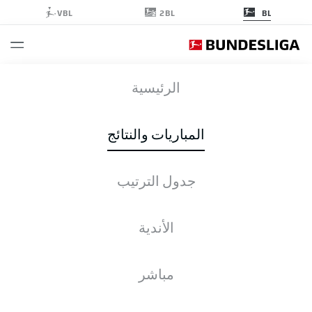
2BL
VBL
BL
BVB
-
TSG
الرئيسية
المباريات والنتائج
جدول الترتيب
التغطية المباشرة
الأخبار
التشكيلات
الإحصائيات
جدول الترتيب
الأندية
مباشر
التحقق مرة أخرى