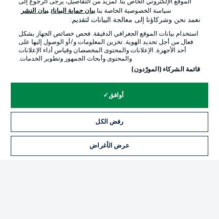
الموقع الإلكتروني الخاص بنا. لمزيد من التفاصيل، يرجى الرجوع إلى
Official Partners
سياسة الخصوصية الخاصة بنا.
بيان حماية البيانات
بيان النشر
نعمد نحن وشركاؤنا إلى معالجة البيانات لتقديم:
استخدام بيانات الموقع الجغرافي الدقيقة. فحص خصائص الجهاز بشكل
فعال من أجل تحديد الهوية. تخزين المعلومات و/أو الوصول إليها على
أحد الأجهزة. الإعلانات والمحتوى المخصصان وقياس أداء الإعلانات
والمحتوى وأبحاث الجمهور وتطوير الخدمات.
قائمة الشركاء (المورّدون)
أوافق
الإعلانات
الإخطارات القانونية
رفض الكل
إدارة التفضيلات
بيان الخصوصية
عرض الأغراض
التذاكر
شروط الاستخدام
القنوات الناقلة
الوظائف
جهة النشر
تواصل معنا
اللاعبون