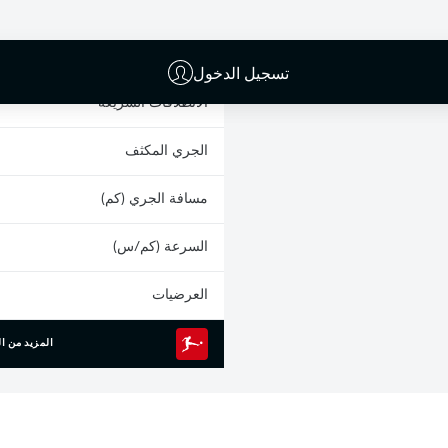
البطاقات الصفراء
المشاركات
تسجيل الدخول
الانطلاقات السريعة
الجري المكثف
مسافة الجري (كم)
السرعة (كم/س)
العرضيات
المزيد من ال