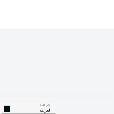
Competition
Bundesliga
Season
2026/2027
اختر اللغة
الالتحامات ا
الافتكاكات الناجحة
العربية
الناجح