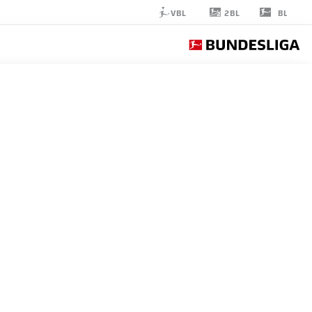
2BL
VBL
BL
ROBIN
HRANÁČ
2
مدافع
HOFFENHEIM
إحصائيات موسم 2026/2027
الأهداف
زملاء ال