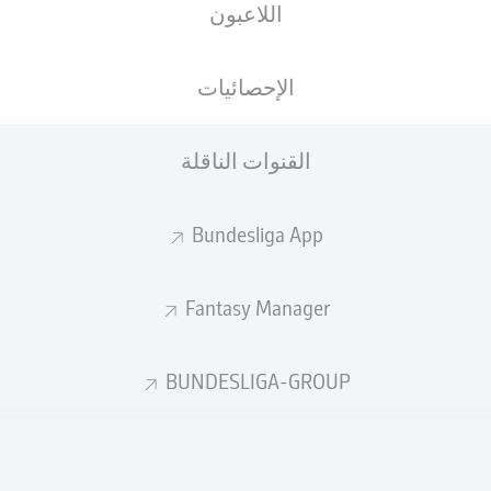
اللاعبون
الجنسية
29.01.2000
الطول
الوزن
CZE
26 عام
190 CM
82 KG
الإحصائيات
القنوات الناقلة
Bundesliga App
Fantasy Manager
إحصائيات موسم 2026/2027
BUNDESLIGA-GROUP
الأخطاء المرتكبة
لهوائية
ة