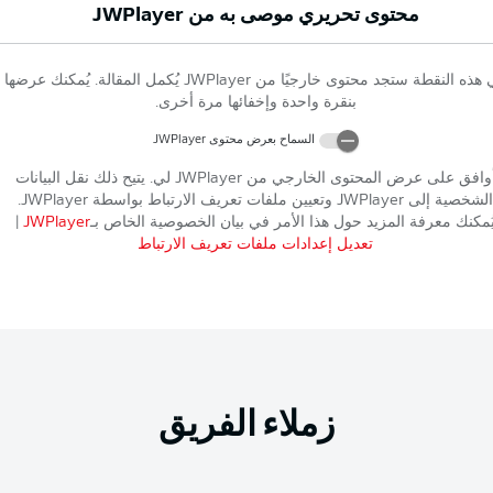
محتوى تحريري موصى به من
JWPlayer
 هذه النقطة ستجد محتوى خارجيًا من
JWPlayer
يُكمل المقالة. يُمكنك عرضها
بنقرة واحدة وإخفائها مرة أخرى.
السماح بعرض محتوى
JWPlayer
وافق على عرض المحتوى الخارجي من
JWPlayer
لي. يتيح ذلك نقل البيانات
الشخصية إلى
JWPlayer
وتعيين ملفات تعريف الارتباط بواسطة
JWPlayer
.
ُمكنك معرفة المزيد حول هذا الأمر في بيان الخصوصية الخاص بـ
JWPlayer
|
تعديل إعدادات ملفات تعريف الارتباط
زملاء الفريق