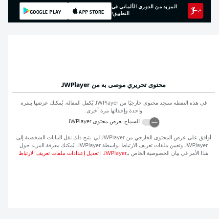
المزيد من الدوري الألماني في
GOOGLE PLAY
APP STORE
التطبيق!
محتوى تحريري موصى به من
JWPlayer
في هذه النقطة ستجد محتوى خارجيًا من
JWPlayer
يُكمل المقالة. يُمكنك عرضها بنقرة
واحدة وإخفائها مرة أخرى.
السماح بعرض محتوى
JWPlayer
أوافق على عرض المحتوى الخارجي من
JWPlayer
لي. يتيح ذلك نقل البيانات الشخصية إلى
JWPlayer
وتعيين ملفات تعريف الارتباط بواسطة
JWPlayer
. يُمكنك معرفة المزيد حول
هذا الأمر في بيان الخصوصية الخاص بـ
JWPlayer
|
تعديل إعدادات ملفات تعريف الارتباط