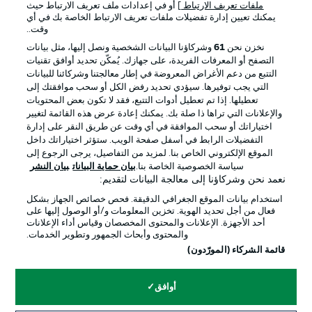
ملفات تعريف الارتباط
] أو في إعدادات ملف تعريف الارتباط حيث
يمكنك تعيين إدارة تفضيلات ملفات تعريف الارتباط الخاصة بك في أي
الإعلانات
الإخطارات القانونية
وقت..
إدارة التفضيلات
بيان الخصوصية
نخزن نحن
61
وشركاؤنا البيانات الشخصية ونصل إليها، مثل بيانات
التصفح أو المعرفات الفريدة، على جهازك. يُمكّن تحديد أوافق تقنيات
شروط الاستخدام
القنوات الناقلة
التتبع من دعم الأغراض المعروضة في إطار معالجتنا وشركائنا للبيانات
الوظائف
جهة النشر
التي يجب توفيرها. سيؤدي تحديد رفض الكل أو سحب موافقتك إلى
تعطيلها. إذا تم تعطيل أدوات التتبع، فقد لا تكون بعض المحتويات
تواصل معنا
اللاعبون
والإعلانات التي تراها ذا صلة بك. يمكنك إعادة عرض هذه القائمة لتغيير
اختياراتك أو سحب الموافقة في أي وقت عن طريق النقر على إدارة
التفضيلات الرابط في أسفل صفحة الويب. ستؤثر اختياراتك داخل
الموقع الإلكتروني الخاص بنا. لمزيد من التفاصيل، يرجى الرجوع إلى
سياسة الخصوصية الخاصة بنا.
بيان حماية البيانات
بيان النشر
نعمد نحن وشركاؤنا إلى معالجة البيانات لتقديم:
استخدام بيانات الموقع الجغرافي الدقيقة. فحص خصائص الجهاز بشكل
فعال من أجل تحديد الهوية. تخزين المعلومات و/أو الوصول إليها على
أحد الأجهزة. الإعلانات والمحتوى المخصصان وقياس أداء الإعلانات
والمحتوى وأبحاث الجمهور وتطوير الخدمات.
© 2026 Bundesliga-Gruppe GmbH
قائمة الشركاء (المورّدون)
اختر اللغة
أوافق
العربية