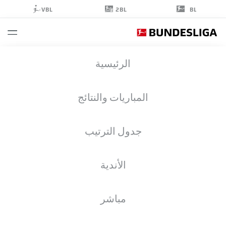
2BL
VBL
BL
PATRICK
الرئيسية
WIMMER
8
المباريات والنتائج
جدول الترتيب
لاعب وسط
الأندية
HOFFENHEIM
إحصائيات موسم 2026/2027
الأهداف
زملاء الفريق
مباشر