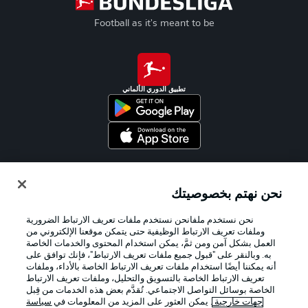
Football as it's meant to be
تطبيق الدوري الألماني
Official Partners
نحن نهتم بخصوصيتك
نحن نستخدم ملفانحن نستخدم ملفات تعريف الارتباط الضرورية
وملفات تعريف الارتباط الوظيفية حتى يتمكن موقعنا الإلكتروني من
العمل بشكل آمن ومن ثمَّ، يمكن استخدام المحتوى والخدمات الخاصة
به. وبالنقر على "قبول جميع ملفات تعريف الارتباط"، فإنك توافق على
أنه يمكننا أيضًا استخدام ملفات تعريف الارتباط الخاصة بالأداء، وملفات
تعريف الارتباط الخاصة بالتسويق والتحليل، وملفات تعريف الارتباط
الخاصة بوسائل التواصل الاجتماعي. تُقدَّم بعض هذه الخدمات من قِبل
جهات خارجية
. يمكن العثور على المزيد من المعلومات في
سياسة