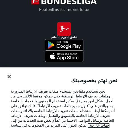
Football as it's meant to be
تطبيق الدوري الألماني
Official Partners
نحن نهتم بخصوصيتك
نحن نستخدم ملفانحن نستخدم ملفات تعريف الارتباط الضرورية
وملفات تعريف الارتباط الوظيفية حتى يتمكن موقعنا الإلكتروني من
العمل بشكل آمن ومن ثمَّ، يمكن استخدام المحتوى والخدمات الخاصة
به. وبالنقر على "قبول جميع ملفات تعريف الارتباط"، فإنك توافق على
أنه يمكننا أيضًا استخدام ملفات تعريف الارتباط الخاصة بالأداء، وملفات
تعريف الارتباط الخاصة بالتسويق والتحليل، وملفات تعريف الارتباط
الخاصة بوسائل التواصل الاجتماعي. تُقدَّم بعض هذه الخدمات من قِبل
جهات خارجية
. يمكن العثور على المزيد من المعلومات في
سياسة