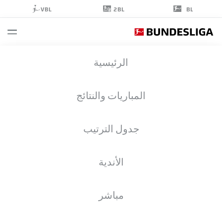
2BL
VBL
BL
MATS
الرئيسية
ROTS
39
المباريات والنتائج
جدول الترتيب
مدافع
الأندية
HOFFENHEIM
إحصائيات موسم 2026/2027
الأهداف
زملاء الفريق
مباشر