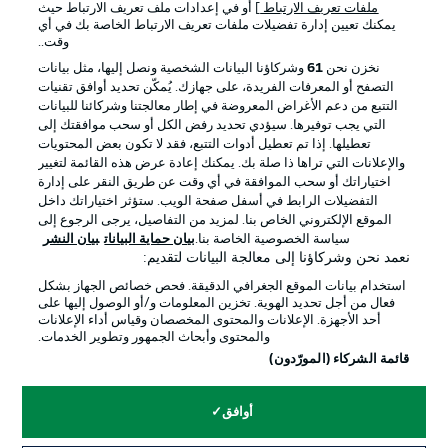
ملفات تعريف الارتباط
] أو في إعدادات ملف تعريف الارتباط حيث
يمكنك تعيين إدارة تفضيلات ملفات تعريف الارتباط الخاصة بك في أي
الإعلانات
الإخطارات القانونية
وقت..
إدارة التفضيلات
بيان الخصوصية
نخزن نحن
61
وشركاؤنا البيانات الشخصية ونصل إليها، مثل بيانات
التصفح أو المعرفات الفريدة، على جهازك. يُمكّن تحديد أوافق تقنيات
شروط الاستخدام
القنوات الناقلة
التتبع من دعم الأغراض المعروضة في إطار معالجتنا وشركائنا للبيانات
الوظائف
جهة النشر
التي يجب توفيرها. سيؤدي تحديد رفض الكل أو سحب موافقتك إلى
تعطيلها. إذا تم تعطيل أدوات التتبع، فقد لا تكون بعض المحتويات
تواصل معنا
اللاعبون
والإعلانات التي تراها ذا صلة بك. يمكنك إعادة عرض هذه القائمة لتغيير
اختياراتك أو سحب الموافقة في أي وقت عن طريق النقر على إدارة
التفضيلات الرابط في أسفل صفحة الويب. ستؤثر اختياراتك داخل
الموقع الإلكتروني الخاص بنا. لمزيد من التفاصيل، يرجى الرجوع إلى
سياسة الخصوصية الخاصة بنا.
بيان حماية البيانات
بيان النشر
نعمد نحن وشركاؤنا إلى معالجة البيانات لتقديم:
استخدام بيانات الموقع الجغرافي الدقيقة. فحص خصائص الجهاز بشكل
فعال من أجل تحديد الهوية. تخزين المعلومات و/أو الوصول إليها على
أحد الأجهزة. الإعلانات والمحتوى المخصصان وقياس أداء الإعلانات
والمحتوى وأبحاث الجمهور وتطوير الخدمات.
© 2026 Bundesliga-Gruppe GmbH
قائمة الشركاء (المورّدون)
اختر اللغة
أوافق
العربية