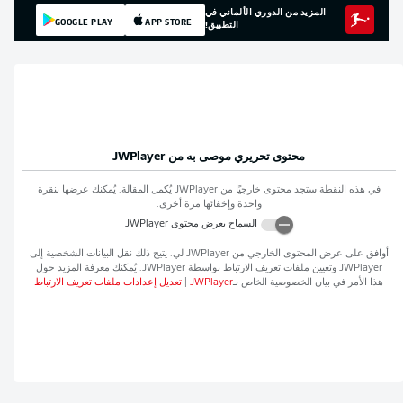
المزيد من الدوري الألماني في
GOOGLE PLAY
APP STORE
التطبيق!
محتوى تحريري موصى به من
JWPlayer
في هذه النقطة ستجد محتوى خارجيًا من
JWPlayer
يُكمل المقالة. يُمكنك عرضها بنقرة
واحدة وإخفائها مرة أخرى.
السماح بعرض محتوى
JWPlayer
أوافق على عرض المحتوى الخارجي من
JWPlayer
لي. يتيح ذلك نقل البيانات الشخصية إلى
JWPlayer
وتعيين ملفات تعريف الارتباط بواسطة
JWPlayer
. يُمكنك معرفة المزيد حول
هذا الأمر في بيان الخصوصية الخاص بـ
JWPlayer
|
تعديل إعدادات ملفات تعريف الارتباط