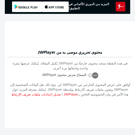
المزيد من الدوري الألماني في
GOOGLE PLAY
APP STORE
التطبيق!
محتوى تحريري موصى به من
JWPlayer
في هذه النقطة ستجد محتوى خارجيًا من
JWPlayer
يُكمل المقالة. يُمكنك عرضها بنقرة
واحدة وإخفائها مرة أخرى.
السماح بعرض محتوى
JWPlayer
أوافق على عرض المحتوى الخارجي من
JWPlayer
لي. يتيح ذلك نقل البيانات الشخصية إلى
JWPlayer
وتعيين ملفات تعريف الارتباط بواسطة
JWPlayer
. يُمكنك معرفة المزيد حول
هذا الأمر في بيان الخصوصية الخاص بـ
JWPlayer
|
تعديل إعدادات ملفات تعريف الارتباط