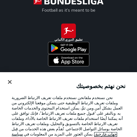
Football as it's meant to be
تطبيق الدوري الألماني
Official Partners
نحن نهتم بخصوصيتك
نحن نستخدم ملفانحن نستخدم ملفات تعريف الارتباط الضرورية
وملفات تعريف الارتباط الوظيفية حتى يتمكن موقعنا الإلكتروني من
العمل بشكل آمن ومن ثمَّ، يمكن استخدام المحتوى والخدمات الخاصة
به. وبالنقر على "قبول جميع ملفات تعريف الارتباط"، فإنك توافق على
أنه يمكننا أيضًا استخدام ملفات تعريف الارتباط الخاصة بالأداء، وملفات
تعريف الارتباط الخاصة بالتسويق والتحليل، وملفات تعريف الارتباط
الخاصة بوسائل التواصل الاجتماعي. تُقدَّم بعض هذه الخدمات من قِبل
جهات خارجية
. يمكن العثور على المزيد من المعلومات في
سياسة