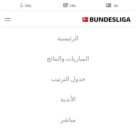
2BL
VBL
BL
DANIEL
الرئيسية
SVENSSON
24
المباريات والنتائج
جدول الترتيب
مدافع
الأندية
BORUSSIA DORTMUND
إحصائيات موسم 2026/2027
الأهداف
زملاء الفريق
مباشر