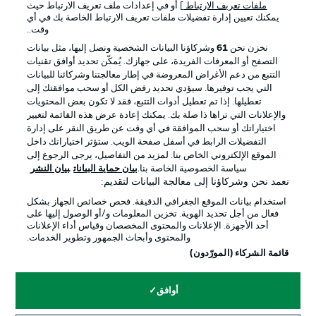
ملفات تعريف الارتباط
] أو في إعدادات ملف تعريف الارتباط حيث
يمكنك تعيين إدارة تفضيلات ملفات تعريف الارتباط الخاصة بك في أي
الإعلانات
الإخطارات القانونية
وقت..
إدارة التفضيلات
بيان الخصوصية
نخزن نحن
61
وشركاؤنا البيانات الشخصية ونصل إليها، مثل بيانات
التصفح أو المعرفات الفريدة، على جهازك. يُمكّن تحديد أوافق تقنيات
شروط الاستخدام
القنوات الناقلة
التتبع من دعم الأغراض المعروضة في إطار معالجتنا وشركائنا للبيانات
الوظائف
جهة النشر
التي يجب توفيرها. سيؤدي تحديد رفض الكل أو سحب موافقتك إلى
تعطيلها. إذا تم تعطيل أدوات التتبع، فقد لا تكون بعض المحتويات
تواصل معنا
اللاعبون
والإعلانات التي تراها ذا صلة بك. يمكنك إعادة عرض هذه القائمة لتغيير
اختياراتك أو سحب الموافقة في أي وقت عن طريق النقر على إدارة
التفضيلات الرابط في أسفل صفحة الويب. ستؤثر اختياراتك داخل
الموقع الإلكتروني الخاص بنا. لمزيد من التفاصيل، يرجى الرجوع إلى
سياسة الخصوصية الخاصة بنا.
بيان حماية البيانات
بيان النشر
نعمد نحن وشركاؤنا إلى معالجة البيانات لتقديم:
استخدام بيانات الموقع الجغرافي الدقيقة. فحص خصائص الجهاز بشكل
فعال من أجل تحديد الهوية. تخزين المعلومات و/أو الوصول إليها على
أحد الأجهزة. الإعلانات والمحتوى المخصصان وقياس أداء الإعلانات
والمحتوى وأبحاث الجمهور وتطوير الخدمات.
© 2026 Bundesliga-Gruppe GmbH
قائمة الشركاء (المورّدون)
اختر اللغة
أوافق
العربية