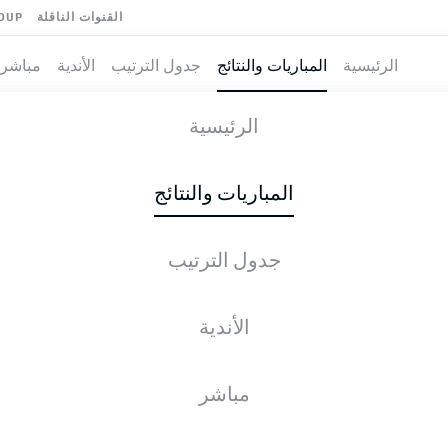
القنوات الناقلة
OUP
الرئيسية
المباريات والنتائج
جدول الترتيب
الأندية
مباشر
M
-
HE
الرئيسية
المباريات والنتائج
جدول الترتيب
طية المباشرة
الأخبار
التشكيلات
الإحصائيات
جدول التر
الأندية
السبت, 15.08.2026
11:00 ص
مباشر
Olympiastadion