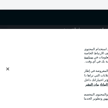
الإخطارات القانونية
تفضيلات
بيان الخصوصية
استخدام
الوظائف
شر
تواصل معنا
 استخدام المحتوى
ف الارتباط الخاصة
معلومات في
سياسة
صة بك في أي وقت..
 المعروضة في إطار
نات التي تراها ذا
ر اختياراتك داخل
بيانات
بيان النشر
ت والمحتوى المخصصان
وضع شاشة العرض
هور وتطوير الخدمات.