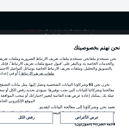
Football as it's meant to be
نحن نهتم بخصوصيتك
Official Partners
نحن نستخدم ملفانحن نستخدم ملفات تعريف الارتباط الضرورية وملفات تعريف ا
والخدمات الخاصة به. وبالنقر على "قبول جميع ملفات تعريف الارتباط"، فإنك ت
بالتسويق والتحليل، وملفات تعريف الارتباط الخاصة بوسائل التواصل الاجتما
ملفات تعريف الارتباط
] أو في إعداد
نخزن نحن
61
وشركاؤنا البيانات الشخصية ونصل إليها، مثل بيانات التصفح
معالجتنا وشركائنا للبيانات التي يجب توفيرها. سيؤدي تحديد رفض الكل أو سحب
صلة بك. يمكنك إعادة عرض هذه القائمة لتغيير اختياراتك أو سحب الموافقة
الموقع الإلكتروني الخا
نعمد نحن وشركاؤنا إلى معالجة البيانات لتقديم:
استخدام بيانات الموقع الجغرافي الدقيقة. فحص خصائص الجهاز بشكل فعال من
© 2026 Bundesliga-Gruppe GmbH
عرض الأغراض
رفض الكل
قائمة الشركاء (المورّدون)