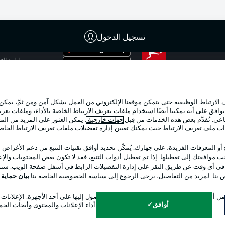
تسجيل الدخول
الإعلانات
إدارة ال
تطبيق الدوري الألماني
شروط ال
جهة الن
لارتباط الوظيفية حتى يتمكن موقعنا الإلكتروني من العمل بشكل آمن ومن ثمَّ، يمكن
اللاعبون
وافق على أنه يمكننا أيضًا استخدام ملفات تعريف الارتباط الخاصة بالأداء، وملفات تعري
عي. تُقدَّم بعض هذه الخدمات من قِبل
جهات خارجية
. يمكن العثور على المزيد من ال
ات ملف تعريف الارتباط حيث يمكنك تعيين إدارة تفضيلات ملفات تعريف الارتباط الخا
 أو المعرفات الفريدة، على جهازك. يُمكّن تحديد أوافق تقنيات التتبع من دعم الأغراض
 موافقتك إلى تعطيلها. إذا تم تعطيل أدوات التتبع، فقد لا تكون بعض المحتويات والإعلا
 في أي وقت عن طريق النقر على إدارة التفضيلات الرابط في أسفل صفحة الويب. ستؤث
ص بنا. لمزيد من التفاصيل، يرجى الرجوع إلى سياسة الخصوصية الخاصة بنا.
بيان حماية ال
اختر اللغة
 أجل تحديد الهوية. تخزين المعلومات و/أو الوصول إليها على أحد الأجهزة. الإعلانا
العربية
أوافق
وقياس أداء الإعلانات والمحتوى وأبحاث الجم
التذاكر