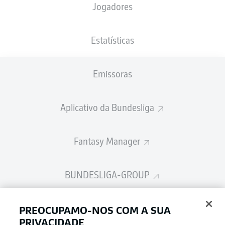
Jogadores
Estatísticas
Publicidade
Emissoras
Ainda não temos conteúdo disponível para a sua seleção.
Aplicativo da Bundesliga
Fantasy Manager
BUNDESLIGA-GROUP
Escolha seu idioma
PREOCUPAMO-NOS COM A SUA
Modo de visualização
Português
PRIVACIDADE