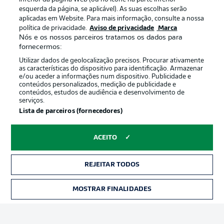
esquerda da página, se aplicável). As suas escolhas serão
aplicadas em Website. Para mais informação, consulte a nossa
Oferecido por
política de privacidade.
Aviso de privacidade
Marca
Nós e os nossos parceiros tratamos os dados para
fornecermos:
Utilizar dados de geolocalização precisos. Procurar ativamente
as características do dispositivo para identificação. Armazenar
e/ou aceder a informações num dispositivo. Publicidade e
conteúdos personalizados, medição de publicidade e
conteúdos, estudos de audiência e desenvolvimento de
serviços.
Lista de parceiros (fornecedores)
ACEITO
Publicidade
Avisos legais
Gerir preferências
Aviso de privacidade
REJEITAR TODOS
Termos de uso
Emissoras
MOSTRAR FINALIDADES
INGRESSOS
Trabalhe conosco
Marca
Contato
Jogadores