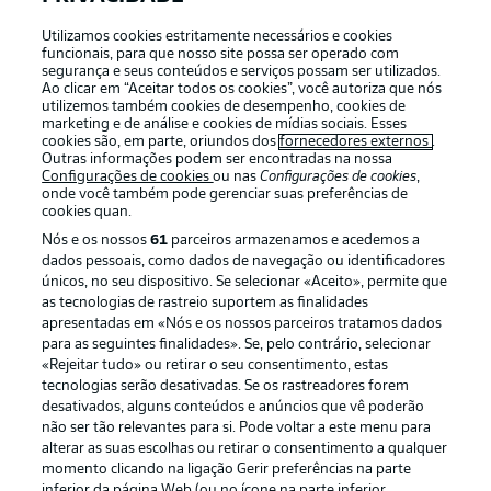
Utilizamos cookies estritamente necessários e cookies
funcionais, para que nosso site possa ser operado com
segurança e seus conteúdos e serviços possam ser utilizados.
Login
Ao clicar em “Aceitar todos os cookies”, você autoriza que nós
utilizemos também cookies de desempenho, cookies de
marketing e de análise e cookies de mídias sociais. Esses
cookies são, em parte, oriundos dos
fornecedores externos
.
Outras informações podem ser encontradas na nossa
Configurações de cookies
ou nas
Configurações de cookies
,
onde você também pode gerenciar suas preferências de
cookies quan.
Nós e os nossos
61
parceiros armazenamos e acedemos a
dados pessoais, como dados de navegação ou identificadores
únicos, no seu dispositivo. Se selecionar «Aceito», permite que
as tecnologias de rastreio suportem as finalidades
Football as it’s meant to be
apresentadas em «Nós e os nossos parceiros tratamos dados
para as seguintes finalidades». Se, pelo contrário, selecionar
«Rejeitar tudo» ou retirar o seu consentimento, estas
tecnologias serão desativadas. Se os rastreadores forem
desativados, alguns conteúdos e anúncios que vê poderão
não ser tão relevantes para si. Pode voltar a este menu para
APLICATIVO DA BUNDESLIGA
alterar as suas escolhas ou retirar o consentimento a qualquer
momento clicando na ligação Gerir preferências na parte
inferior da página Web (ou no ícone na parte inferior