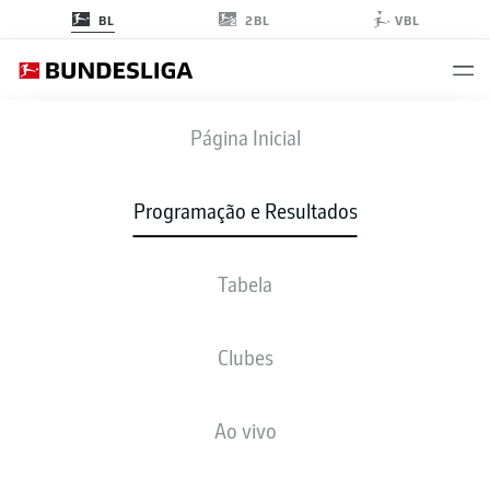
2BL
BL
VBL
M05
-
SGE
Página Inicial
Programação e Resultados
Tabela
AO VIVO
NOTÍCIAS
ESCALAÇÕES
ESTATÍSTICAS
TABELA
Clubes
sáb., 12.09.2026
13:30 PM
Ao vivo
MEWA ARENA