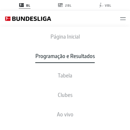
2BL
BL
VBL
M05
-
SGE
Página Inicial
Programação e Resultados
Tabela
AO VIVO
NOTÍCIAS
ESCALAÇÕES
ESTATÍSTICAS
TABELA
Clubes
Ao vivo