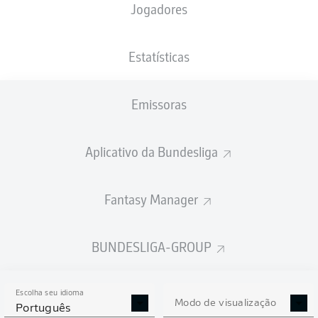
Jogadores
XGOLS
Estatísticas
Emissoras
Aplicativo da Bundesliga
Fantasy Manager
Goals
BUNDESLIGA-GROUP
PASSES REALIZADOS
Escolha seu idioma
0
0
Modo de visualização
Português
Precisão
0 %
0 %