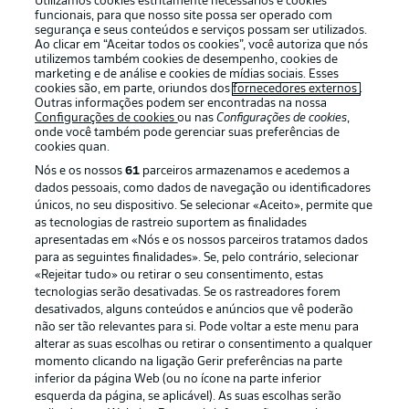
Utilizamos cookies estritamente necessários e cookies
funcionais, para que nosso site possa ser operado com
segurança e seus conteúdos e serviços possam ser utilizados.
Ao clicar em “Aceitar todos os cookies”, você autoriza que nós
utilizemos também cookies de desempenho, cookies de
Oferecido por
marketing e de análise e cookies de mídias sociais. Esses
cookies são, em parte, oriundos dos
fornecedores externos
.
Outras informações podem ser encontradas na nossa
Configurações de cookies
ou nas
Configurações de cookies
,
onde você também pode gerenciar suas preferências de
cookies quan.
Nós e os nossos
61
parceiros armazenamos e acedemos a
dados pessoais, como dados de navegação ou identificadores
únicos, no seu dispositivo. Se selecionar «Aceito», permite que
as tecnologias de rastreio suportem as finalidades
apresentadas em «Nós e os nossos parceiros tratamos dados
para as seguintes finalidades». Se, pelo contrário, selecionar
«Rejeitar tudo» ou retirar o seu consentimento, estas
Publicidade
Avisos legais
tecnologias serão desativadas. Se os rastreadores forem
Gerir preferências
Aviso de privacidade
desativados, alguns conteúdos e anúncios que vê poderão
não ser tão relevantes para si. Pode voltar a este menu para
Termos de uso
Emissoras
alterar as suas escolhas ou retirar o consentimento a qualquer
momento clicando na ligação Gerir preferências na parte
Trabalhe conosco
Marca
inferior da página Web (ou no ícone na parte inferior
Contato
Jogadores
esquerda da página, se aplicável). As suas escolhas serão