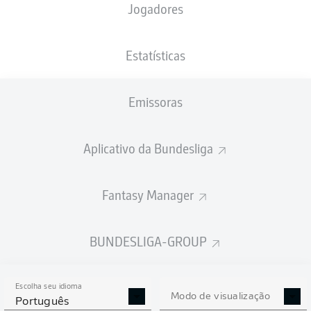
Jogadores
PESO
NACIONALIDADE
19.10.2007
ALTURA
85
POL
18 ANOS
195 CM
KG
Estatísticas
Emissoras
Competition
Bundesliga
Aplicativo da Bundesliga
Season
2026/2027
Fantasy Manager
BUNDESLIGA-GROUP
ESTATÍSTICAS DA
TEMPORADA 2026/2027
Escolha seu idioma
Modo de visualização
Português