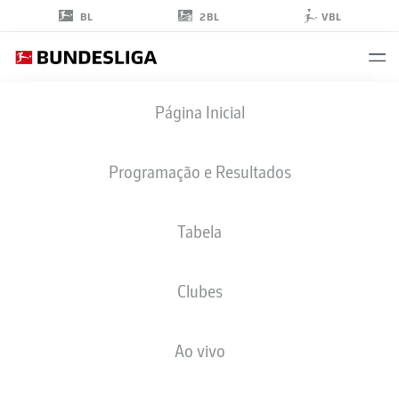
2BL
BL
VBL
KACPER
Página Inicial
POTULSKI
48
Programação e Resultados
Tabela
ZAGUEIRO
Clubes
MAINZ
ESTATÍSTICAS DA TEMPORADA 2026/2027
GOLS
COMP
Ao vivo