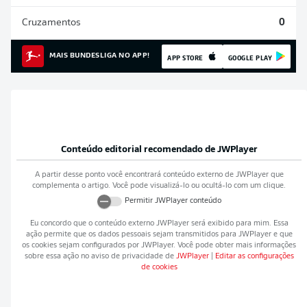
Cruzamentos
0
MAIS BUNDESLIGA NO APP!
APP STORE
GOOGLE PLAY
Conteúdo editorial recomendado de
JWPlayer
A partir desse ponto você encontrará conteúdo externo de
JWPlayer
que
complementa o artigo. Você pode visualizá-lo ou ocultá-lo com um clique.
Permitir
JWPlayer
conteúdo
Eu concordo que o conteúdo externo
JWPlayer
será exibido para mim. Essa
ação permite que os dados pessoais sejam transmitidos para
JWPlayer
e que
os cookies sejam configurados por
JWPlayer
. Você pode obter mais informações
sobre essa ação no aviso de privacidade de
JWPlayer
|
Editar as configurações
de cookies