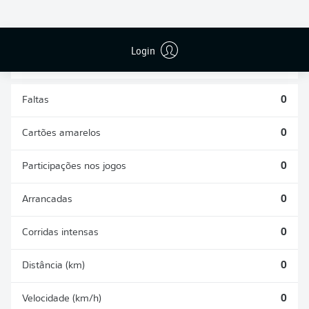
DESARMES
DISPUTAS
REALIZADOS
ÁREAS GANHAS
0
0
Login
Faltas
0
Cartões amarelos
0
Participações nos jogos
0
Arrancadas
0
Corridas intensas
0
Distância (km)
0
Velocidade (km/h)
0