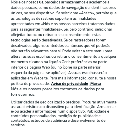
Nós e os nossos
61
parceiros armazenamos e acedemos a
dados pessoais, como dados de navegação ou identificadores
únicos, no seu dispositivo. Se selecionar «Aceito», permite que
as tecnologias de rastreio suportem as finalidades
apresentadas em «Nós e os nossos parceiros tratamos dados
para as seguintes finalidades». Se, pelo contrário, selecionar
«Rejeitar tudo» ou retirar o seu consentimento, estas
Publicidade
Avisos legais
tecnologias serão desativadas. Se os rastreadores forem
Gerir preferências
Aviso de privacidade
desativados, alguns conteúdos e anúncios que vê poderão
não ser tão relevantes para si. Pode voltar a este menu para
Termos de uso
Emissoras
alterar as suas escolhas ou retirar o consentimento a qualquer
momento clicando na ligação Gerir preferências na parte
Trabalhe conosco
Marca
inferior da página Web (ou no ícone na parte inferior
Contato
Jogadores
esquerda da página, se aplicável). As suas escolhas serão
aplicadas em Website. Para mais informação, consulte a nossa
política de privacidade.
Aviso de privacidade
Marca
Nós e os nossos parceiros tratamos os dados para
fornecermos:
Utilizar dados de geolocalização precisos. Procurar ativamente
as características do dispositivo para identificação. Armazenar
e/ou aceder a informações num dispositivo. Publicidade e
conteúdos personalizados, medição de publicidade e
conteúdos, estudos de audiência e desenvolvimento de
serviços.