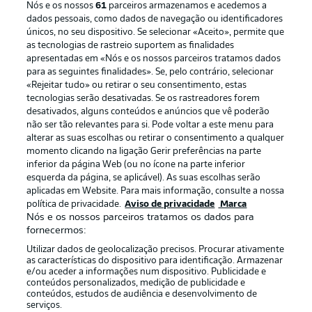
Nós e os nossos
61
parceiros armazenamos e acedemos a
dados pessoais, como dados de navegação ou identificadores
únicos, no seu dispositivo. Se selecionar «Aceito», permite que
as tecnologias de rastreio suportem as finalidades
apresentadas em «Nós e os nossos parceiros tratamos dados
para as seguintes finalidades». Se, pelo contrário, selecionar
«Rejeitar tudo» ou retirar o seu consentimento, estas
Publicidade
Avisos legais
tecnologias serão desativadas. Se os rastreadores forem
Gerir preferências
Aviso de privacidade
desativados, alguns conteúdos e anúncios que vê poderão
não ser tão relevantes para si. Pode voltar a este menu para
Termos de uso
Emissoras
alterar as suas escolhas ou retirar o consentimento a qualquer
momento clicando na ligação Gerir preferências na parte
Trabalhe conosco
Marca
inferior da página Web (ou no ícone na parte inferior
Contato
Jogadores
esquerda da página, se aplicável). As suas escolhas serão
aplicadas em Website. Para mais informação, consulte a nossa
política de privacidade.
Aviso de privacidade
Marca
Nós e os nossos parceiros tratamos os dados para
fornecermos:
Utilizar dados de geolocalização precisos. Procurar ativamente
as características do dispositivo para identificação. Armazenar
e/ou aceder a informações num dispositivo. Publicidade e
conteúdos personalizados, medição de publicidade e
conteúdos, estudos de audiência e desenvolvimento de
serviços.