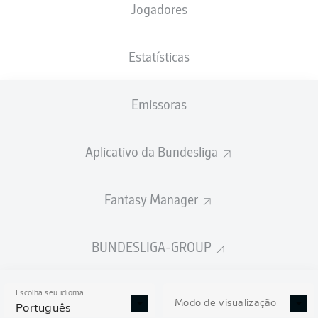
Jogadores
NACIONALIDADE
PESO
27.10.1996
ALTURA
DEU
, AFG
75
29 ANOS
180 CM
KG
Estatísticas
Emissoras
Competition
Bundesliga
Aplicativo da Bundesliga
Season
2026/2027
Fantasy Manager
BUNDESLIGA-GROUP
ESTATÍSTICAS DA
TEMPORADA 2026/2027
Escolha seu idioma
Modo de visualização
Português