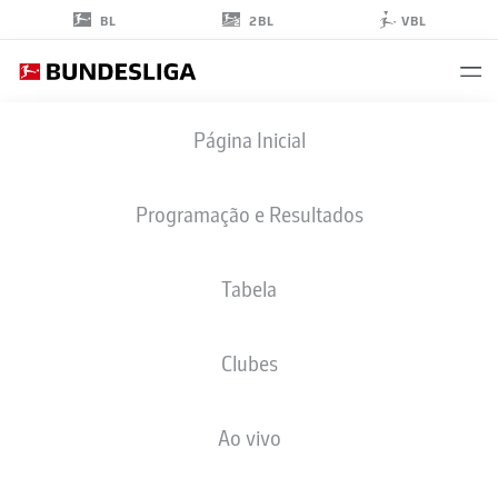
2BL
BL
VBL
NADIEM
Página Inicial
AMIRI
10
Programação e Resultados
Tabela
MEIO-CAMPO
Clubes
MAINZ
ESTATÍSTICAS DA TEMPORADA 2026/2027
GOLS
COMP
Ao vivo