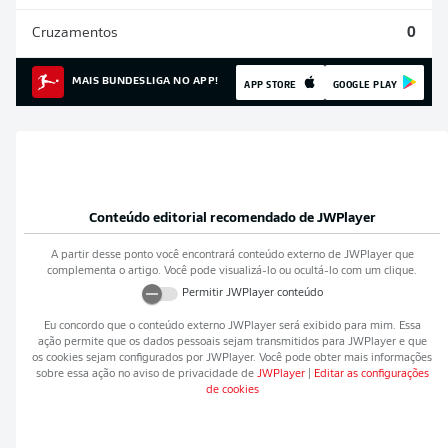
Cruzamentos
0
MAIS BUNDESLIGA NO APP!
APP STORE
GOOGLE PLAY
Conteúdo editorial recomendado de
JWPlayer
A partir desse ponto você encontrará conteúdo externo de
JWPlayer
que
complementa o artigo. Você pode visualizá-lo ou ocultá-lo com um clique.
Permitir
JWPlayer
conteúdo
Eu concordo que o conteúdo externo
JWPlayer
será exibido para mim. Essa
ação permite que os dados pessoais sejam transmitidos para
JWPlayer
e que
os cookies sejam configurados por
JWPlayer
. Você pode obter mais informações
sobre essa ação no aviso de privacidade de
JWPlayer
|
Editar as configurações
de cookies