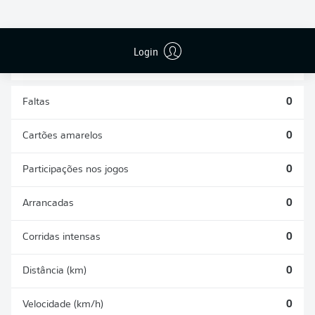
DESARMES
DISPUTAS
REALIZADOS
ÁREAS GANHAS
0
0
Login
Faltas
0
Cartões amarelos
0
Participações nos jogos
0
Arrancadas
0
Corridas intensas
0
Distância (km)
0
Velocidade (km/h)
0