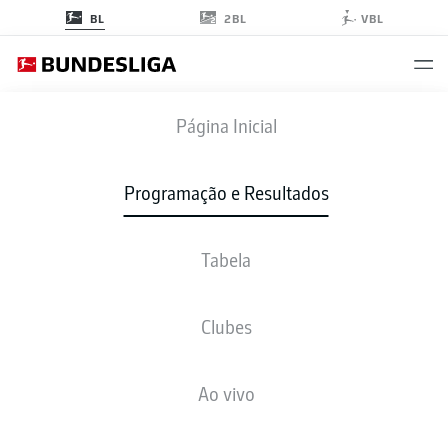
2BL
BL
VBL
KOE
-
M05
Página Inicial
KOE
M05
0
0
Programação e Resultados
Tabela
AO VIVO
NOTÍCIAS
ESCALAÇÕES
ESTATÍSTICAS
TABELA
Clubes
4-2-3-1
3-4-3
Ao vivo
ESCALAÇÃO INICIAL
COLOGNE