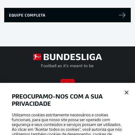
EQUIPE COMPLETA
Football as it’s meant to be
APLICATIVO DA BUNDESLIGA
PREOCUPAMO-NOS COM A SUA
PRIVACIDADE
Utilizamos cookies estritamente necessários e cookies
funcionais, para que nosso site possa ser operado com
segurança e seus conteúdos e serviços possam ser utilizados.
Oferecido por
Ao clicar em “Aceitar todos os cookies”, você autoriza que nós
utilizemos também cookies de desempenho, cookies de