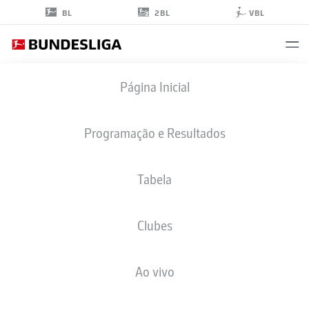
2BL
BL
VBL
DAVIE
Página Inicial
SELKE
27
Programação e Resultados
Tabela
ATACANTE
Clubes
HAMBURG
ESTATÍSTICAS DA TEMPORADA 2025/2026
GOLS
Ao vivo