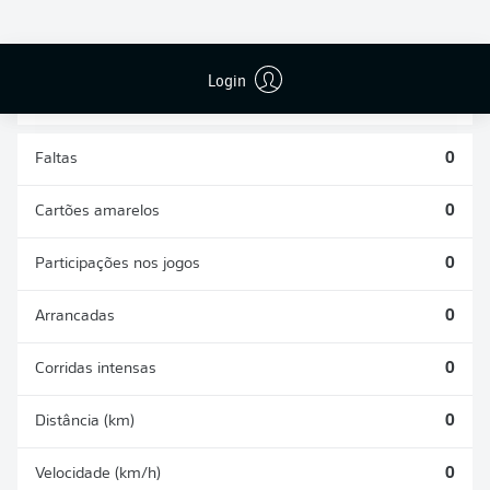
DESARMES
DISPUTAS
REALIZADOS
ÁREAS GANHAS
0
0
Login
Faltas
0
Cartões amarelos
0
Participações nos jogos
0
Arrancadas
0
Corridas intensas
0
Distância (km)
0
Velocidade (km/h)
0