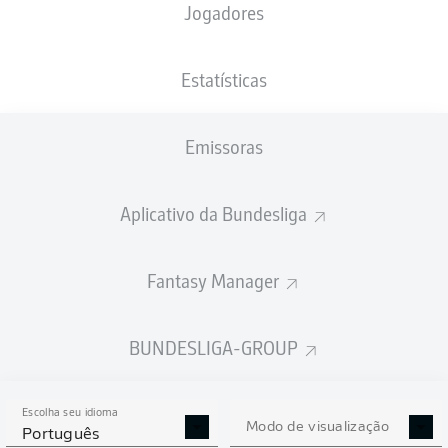
Jogadores
PESO
NACIONALIDADE
20.01.1995
ALTURA
85
DEU
31 ANOS
195 CM
KG
Estatísticas
Emissoras
Competition
Bundesliga
Aplicativo da Bundesliga
Season
2025/2026
Fantasy Manager
BUNDESLIGA-GROUP
ESTATÍSTICAS DA
TEMPORADA 2025/2026
Escolha seu idioma
Modo de visualização
Português