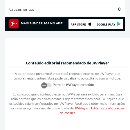
Cruzamentos
0
MAIS BUNDESLIGA NO APP!
APP STORE
GOOGLE PLAY
Conteúdo editorial recomendado de
JWPlayer
A partir desse ponto você encontrará conteúdo externo de
JWPlayer
que
complementa o artigo. Você pode visualizá-lo ou ocultá-lo com um clique.
Permitir
JWPlayer
conteúdo
Eu concordo que o conteúdo externo
JWPlayer
será exibido para mim. Essa
ação permite que os dados pessoais sejam transmitidos para
JWPlayer
e que
os cookies sejam configurados por
JWPlayer
. Você pode obter mais informações
sobre essa ação no aviso de privacidade de
JWPlayer
|
Editar as configurações
de cookies