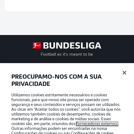
Football as it’s meant to be
PREOCUPAMO-NOS COM A SUA
PRIVACIDADE
APLICATIVO DA BUNDESLIGA
Utilizamos cookies estritamente necessários e cookies
funcionais, para que nosso site possa ser operado com
segurança e seus conteúdos e serviços possam ser utilizados.
Ao clicar em “Aceitar todos os cookies”, você autoriza que nós
utilizemos também cookies de desempenho, cookies de
Oferecido por
marketing e de análise e cookies de mídias sociais. Esses
cookies são, em parte, oriundos dos
fornecedores externos
.
Outras informações podem ser encontradas na nossa
Configurações de cookies
ou nas
Configurações de cookies
,