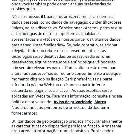
onde você também pode gerenciar suas preferências de
cookies quan.
Nós e os nossos
61
parceiros armazenamos e acedemos a
dados pessoais, como dados de navegação ou identificadores
únicos, no seu dispositivo. Se selecionar «Aceito», permite que
as tecnologias de rastreio suportem as finalidades
apresentadas em «Nós e os nossos parceiros tratamos dados
para as seguintes finalidades». Se, pelo contrário, selecionar
«Rejeitar tudo» ou retirar o seu consentimento, estas
Publicidade
Avisos legais
tecnologias serão desativadas. Se os rastreadores forem
Gerir preferências
Aviso de privacidade
desativados, alguns conteúdos e anúncios que vê poderão
não ser tão relevantes para si. Pode voltar a este menu para
Termos de uso
Emissoras
alterar as suas escolhas ou retirar o consentimento a qualquer
momento clicando na ligação Gerir preferências na parte
Trabalhe conosco
Marca
inferior da página Web (ou no ícone na parte inferior
Contato
Jogadores
esquerda da página, se aplicável). As suas escolhas serão
aplicadas em Website. Para mais informação, consulte a nossa
política de privacidade.
Aviso de privacidade
Marca
Nós e os nossos parceiros tratamos os dados para
fornecermos:
Utilizar dados de geolocalização precisos. Procurar ativamente
as características do dispositivo para identificação. Armazenar
e/ou aceder a informações num dispositivo. Publicidade e