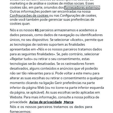
marketing e de análise e cookies de mídias sociais. Esses
cookies são, em parte, oriundos dos
fornecedores externos
.
Outras informações podem ser encontradas na nossa
Configurações de cookies
ou nas
Configurações de cookies
,
onde você também pode gerenciar suas preferências de
cookies quan.
Nós e os nossos
61
parceiros armazenamos e acedemos a
dados pessoais, como dados de navegação ou identificadores
únicos, no seu dispositivo. Se selecionar «Aceito», permite que
as tecnologias de rastreio suportem as finalidades
apresentadas em «Nós e os nossos parceiros tratamos dados
Publicidade
Avisos legais
para as seguintes finalidades». Se, pelo contrário, selecionar
«Rejeitar tudo» ou retirar o seu consentimento, estas
Gerir preferências
Aviso de privacidade
tecnologias serão desativadas. Se os rastreadores forem
desativados, alguns conteúdos e anúncios que vê poderão
Termos de uso
Emissoras
não ser tão relevantes para si. Pode voltar a este menu para
Trabalhe conosco
Marca
alterar as suas escolhas ou retirar o consentimento a qualquer
momento clicando na ligação Gerir preferências na parte
Contato
Jogadores
inferior da página Web (ou no ícone na parte inferior esquerda
da página, se aplicável). As suas escolhas serão aplicadas em
Website. Para mais informação, consulte a nossa política de
privacidade.
Aviso de privacidade
Marca
Nós e os nossos parceiros tratamos os dados para
fornecermos: