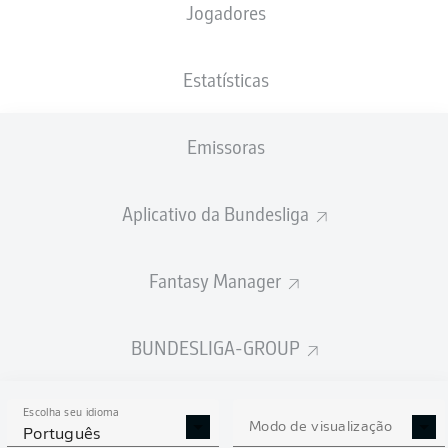
Jogadores
Serge Gnabry
Estatísticas
2
Kingsley Coman
Jamal Musiala
Thomas Müller
Leroy Sané
Emissoras
Aplicativo da Bundesliga
Joshua Kimmich
Fantasy Manager
Joao Cancelo
Matthijs de Ligt
Benjamin Pavard
Noussair Mazraoui
BUNDESLIGA-GROUP
Escolha seu idioma
Yann Sommer
Modo de visualização
Português