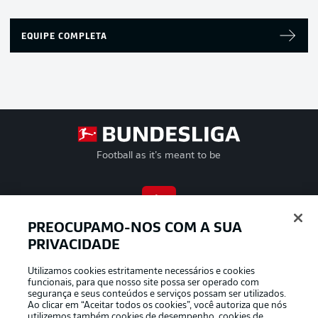
EQUIPE COMPLETA
Football as it’s meant to be
APLICATIVO DA BUNDESLIGA
PREOCUPAMO-NOS COM A SUA
PRIVACIDADE
Utilizamos cookies estritamente necessários e cookies
funcionais, para que nosso site possa ser operado com
segurança e seus conteúdos e serviços possam ser utilizados.
Oferecido por
Ao clicar em “Aceitar todos os cookies”, você autoriza que nós
utilizemos também cookies de desempenho, cookies de