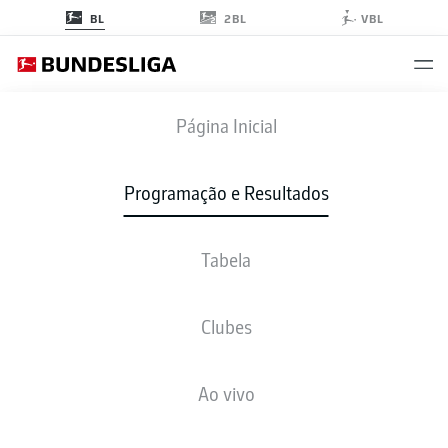
2BL
BL
VBL
FCB
-
S04
Página Inicial
FCB
S04
6
0
Programação e Resultados
Tabela
AO VIVO
NOTÍCIAS
ESCALAÇÕES
ESTATÍSTICAS
TABELA
Clubes
4-1-4-1
4-2-3-1
Ao vivo
ESCALAÇÃO INICIAL
BAYERN MUNICH