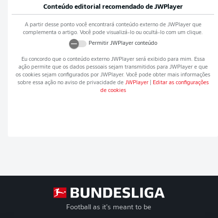
Conteúdo editorial recomendado de
JWPlayer
A partir desse ponto você encontrará conteúdo externo de
JWPlayer
que
complementa o artigo. Você pode visualizá-lo ou ocultá-lo com um clique.
Permitir
JWPlayer
conteúdo
Eu concordo que o conteúdo externo
JWPlayer
será exibido para mim. Essa
ação permite que os dados pessoais sejam transmitidos para
JWPlayer
e que
os cookies sejam configurados por
JWPlayer
. Você pode obter mais informações
sobre essa ação no aviso de privacidade de
JWPlayer
|
Editar as configurações
de cookies
Football as it’s meant to be