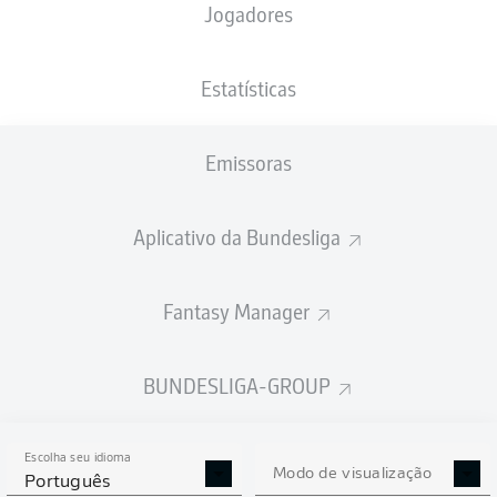
Jogadores
PESO
NACIONALIDADE
19.07.1994
ALTURA
93
CHE
32 ANOS
190 CM
KG
Estatísticas
Emissoras
Competition
Bundesliga
Aplicativo da Bundesliga
Season
2022/2023
Fantasy Manager
BUNDESLIGA-GROUP
ESTATÍSTICAS DA
TEMPORADA 2022/2023
Escolha seu idioma
Modo de visualização
Português