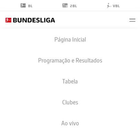
2BL
BL
VBL
MICHAEL
Página Inicial
FREY
Programação e Resultados
Tabela
ATACANTE
Clubes
SCHALKE
ESTATÍSTICAS DA TEMPORADA 2022/2023
GOLS
Ao vivo