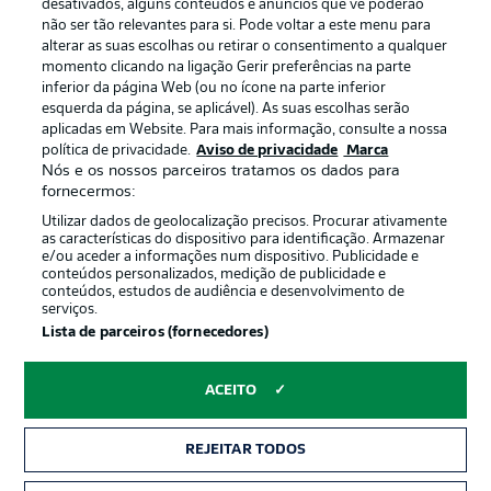
Gerir preferências
Aviso de privacidade
desativados, alguns conteúdos e anúncios que vê poderão
não ser tão relevantes para si. Pode voltar a este menu para
Termos de uso
Emissoras
alterar as suas escolhas ou retirar o consentimento a qualquer
momento clicando na ligação Gerir preferências na parte
Trabalhe conosco
Marca
inferior da página Web (ou no ícone na parte inferior
Contato
Jogadores
esquerda da página, se aplicável). As suas escolhas serão
aplicadas em Website. Para mais informação, consulte a nossa
política de privacidade.
Aviso de privacidade
Marca
Nós e os nossos parceiros tratamos os dados para
fornecermos:
Utilizar dados de geolocalização precisos. Procurar ativamente
as características do dispositivo para identificação. Armazenar
e/ou aceder a informações num dispositivo. Publicidade e
conteúdos personalizados, medição de publicidade e
conteúdos, estudos de audiência e desenvolvimento de
serviços.
© 2026 Bundesliga-Gruppe GmbH
Lista de parceiros (fornecedores)
Escolha seu idioma
ACEITO
Português
REJEITAR TODOS
Modo de visualização