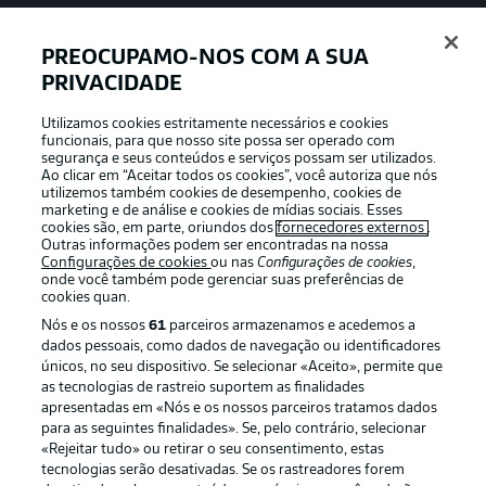
PREOCUPAMO-NOS COM A SUA
PRIVACIDADE
APLICATIVO DA BUNDESLIGA
Utilizamos cookies estritamente necessários e cookies
funcionais, para que nosso site possa ser operado com
segurança e seus conteúdos e serviços possam ser utilizados.
Ao clicar em “Aceitar todos os cookies”, você autoriza que nós
utilizemos também cookies de desempenho, cookies de
Oferecido por
marketing e de análise e cookies de mídias sociais. Esses
cookies são, em parte, oriundos dos
fornecedores externos
.
Outras informações podem ser encontradas na nossa
Configurações de cookies
ou nas
Configurações de cookies
,
onde você também pode gerenciar suas preferências de
cookies quan.
Nós e os nossos
61
parceiros armazenamos e acedemos a
dados pessoais, como dados de navegação ou identificadores
únicos, no seu dispositivo. Se selecionar «Aceito», permite que
as tecnologias de rastreio suportem as finalidades
apresentadas em «Nós e os nossos parceiros tratamos dados
para as seguintes finalidades». Se, pelo contrário, selecionar
«Rejeitar tudo» ou retirar o seu consentimento, estas
Publicidade
Avisos legais
tecnologias serão desativadas. Se os rastreadores forem