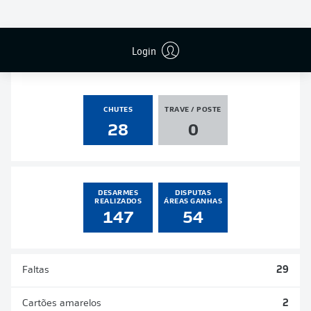
PÊNALTIS
GOLS
ASSISTÊNCIAS
PÊNALTIS
MARCADOS
0
3
0
0
Login
CHUTES
TRAVE / POSTE
28
0
DESARMES
DISPUTAS
REALIZADOS
ÁREAS GANHAS
147
54
Faltas
29
Cartões amarelos
2