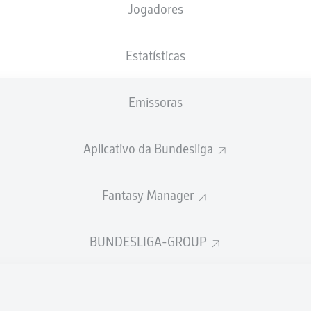
Jogadores
NACIONALIDADE
03.08.1988
ALTURA
PESO
DEU
38 ANOS
192 CM
87 KG
Estatísticas
Emissoras
Aplicativo da Bundesliga
Fantasy Manager
ÍSTICAS DA TEMPORADA 202
BUNDESLIGA-GROUP
Participações nos jogos
PASSES
REALIZADOS