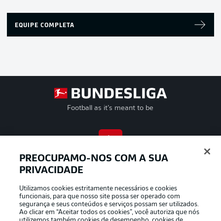
EQUIPE COMPLETA
Football as it’s meant to be
APLICATIVO DA BUNDESLIGA
PREOCUPAMO-NOS COM A SUA
PRIVACIDADE
Utilizamos cookies estritamente necessários e cookies
funcionais, para que nosso site possa ser operado com
segurança e seus conteúdos e serviços possam ser utilizados.
Oferecido por
Ao clicar em “Aceitar todos os cookies”, você autoriza que nós
utilizemos também cookies de desempenho, cookies de