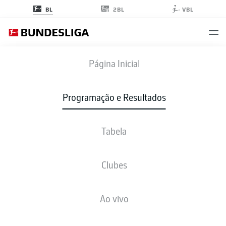
2BL
BL
VBL
FCU
-
B04
Página Inicial
FCU
B04
0
0
Programação e Resultados
Tabela
AO VIVO
NOTÍCIAS
ESCALAÇÕES
ESTATÍSTICAS
TABELA
Clubes
3-3-2-2
3-4-3
Ao vivo
ESCALAÇÃO INICIAL
UNION BERLIN