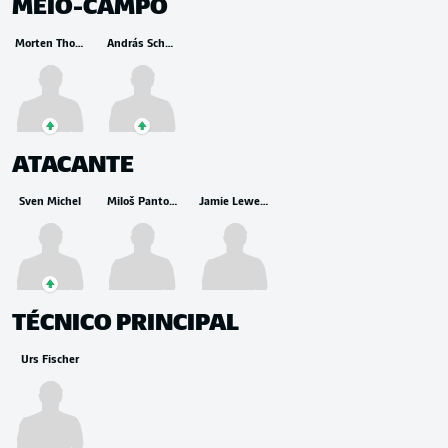
MEIO-CAMPO
Morten Thorsby
András Schäfer
ATACANTE
Sven Michel
Miloš Pantović
Jamie Leweling
TÉCNICO PRINCIPAL
Urs Fischer