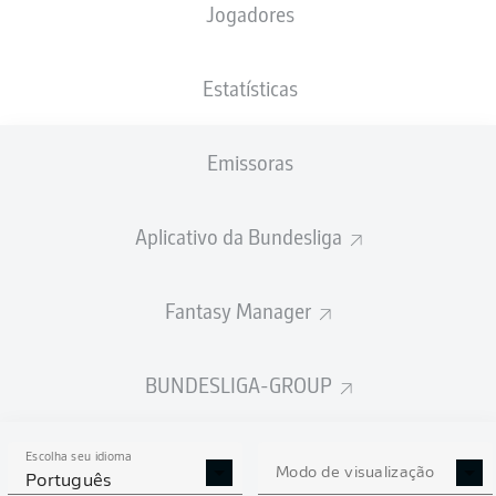
Jogadores
Sheraldo Becker
Jordan
Estatísticas
Emissoras
Janik Haberer
Aissa Laidouni
Aplicativo da Bundesliga
Jérôme Roussillon
Rani Khedira
Josip Juranovic
Fantasy Manager
Diogo Leite
Robin Knoche
Danilho Doekhi
BUNDESLIGA-GROUP
Escolha seu idioma
Frederik Rønnow
Modo de visualização
Português