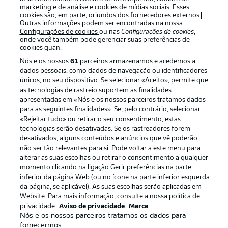
marketing e de análise e cookies de mídias sociais. Esses
cookies são, em parte, oriundos dos
fornecedores externos
.
Outras informações podem ser encontradas na nossa
Configurações de cookies
ou nas
Configurações de cookies
,
onde você também pode gerenciar suas preferências de
cookies quan.
Nós e os nossos
61
parceiros armazenamos e acedemos a
dados pessoais, como dados de navegação ou identificadores
únicos, no seu dispositivo. Se selecionar «Aceito», permite que
as tecnologias de rastreio suportem as finalidades
apresentadas em «Nós e os nossos parceiros tratamos dados
Publicidade
Avisos legais
para as seguintes finalidades». Se, pelo contrário, selecionar
«Rejeitar tudo» ou retirar o seu consentimento, estas
Gerir preferências
Aviso de privacidade
tecnologias serão desativadas. Se os rastreadores forem
desativados, alguns conteúdos e anúncios que vê poderão
Termos de uso
Emissoras
não ser tão relevantes para si. Pode voltar a este menu para
Trabalhe conosco
Marca
alterar as suas escolhas ou retirar o consentimento a qualquer
momento clicando na ligação Gerir preferências na parte
Contato
Jogadores
inferior da página Web (ou no ícone na parte inferior esquerda
da página, se aplicável). As suas escolhas serão aplicadas em
Website. Para mais informação, consulte a nossa política de
privacidade.
Aviso de privacidade
Marca
Nós e os nossos parceiros tratamos os dados para
fornecermos: