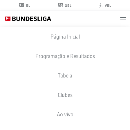
2BL
BL
VBL
ADAM
Página Inicial
HLOŽEK
10
Programação e Resultados
Tabela
ATACANTE
Clubes
HOFFENHEIM
ESTATÍSTICAS DA TEMPORADA 2026/2027
GOLS
COMP
Ao vivo