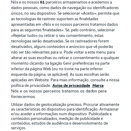
Nós e os nossos
61
parceiros armazenamos e acedemos a
dados pessoais, como dados de navegação ou identificadores
únicos, no seu dispositivo. Se selecionar «Aceito», permite que
as tecnologias de rastreio suportem as finalidades
apresentadas em «Nós e os nossos parceiros tratamos dados
para as seguintes finalidades». Se, pelo contrário, selecionar
«Rejeitar tudo» ou retirar o seu consentimento, estas
Publicidade
Avisos legais
tecnologias serão desativadas. Se os rastreadores forem
Gerir preferências
Aviso de privacidade
desativados, alguns conteúdos e anúncios que vê poderão
não ser tão relevantes para si. Pode voltar a este menu para
Termos de uso
Emissoras
alterar as suas escolhas ou retirar o consentimento a qualquer
momento clicando na ligação Gerir preferências na parte
Trabalhe conosco
Marca
inferior da página Web (ou no ícone na parte inferior
Contato
Jogadores
esquerda da página, se aplicável). As suas escolhas serão
aplicadas em Website. Para mais informação, consulte a nossa
política de privacidade.
Aviso de privacidade
Marca
Nós e os nossos parceiros tratamos os dados para
fornecermos:
Utilizar dados de geolocalização precisos. Procurar ativamente
as características do dispositivo para identificação. Armazenar
e/ou aceder a informações num dispositivo. Publicidade e
conteúdos personalizados, medição de publicidade e
conteúdos, estudos de audiência e desenvolvimento de
serviços.