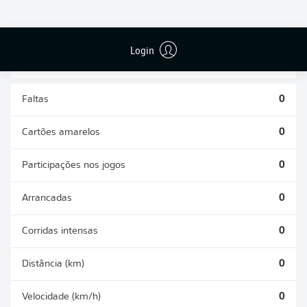
DESARMES
DISPUTAS
REALIZADOS
ÁREAS GANHAS
0
0
Login
Faltas
0
Cartões amarelos
0
Participações nos jogos
0
Arrancadas
0
Corridas intensas
0
Distância (km)
0
Velocidade (km/h)
0