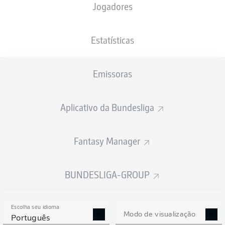
Jogadores
PESO
NACIONALIDADE
25.07.2002
ALTURA
84
CZE
24 ANOS
188 CM
KG
Estatísticas
Emissoras
Competition
Bundesliga
Aplicativo da Bundesliga
Season
2026/2027
Fantasy Manager
BUNDESLIGA-GROUP
ESTATÍSTICAS DA
TEMPORADA 2026/2027
Escolha seu idioma
Modo de visualização
Português