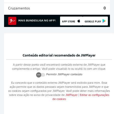
Cruzamentos
0
MAIS BUNDESLIGA NO APP!
APP STORE
GOOGLE PLAY
Conteúdo editorial recomendado de
JWPlayer
A partir desse ponto você encontrará conteúdo externo de
JWPlayer
que
complementa o artigo. Você pode visualizá-lo ou ocultá-lo com um clique.
Permitir
JWPlayer
conteúdo
Eu concordo que o conteúdo externo
JWPlayer
será exibido para mim. Essa
ação permite que os dados pessoais sejam transmitidos para
JWPlayer
e que
os cookies sejam configurados por
JWPlayer
. Você pode obter mais informações
sobre essa ação no aviso de privacidade de
JWPlayer
|
Editar as configurações
de cookies