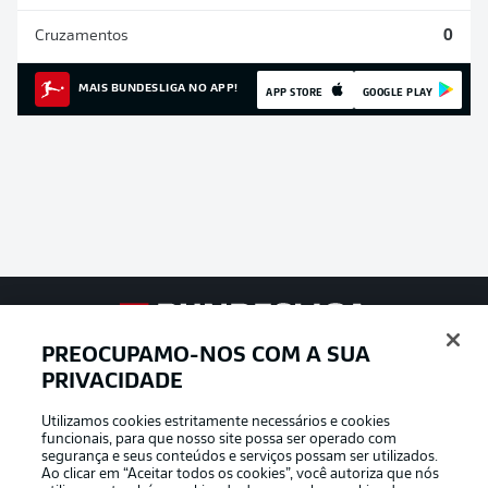
Cruzamentos
0
MAIS BUNDESLIGA NO APP!
APP STORE
GOOGLE PLAY
Football as it’s meant to be
PREOCUPAMO-NOS COM A SUA
PRIVACIDADE
Utilizamos cookies estritamente necessários e cookies
funcionais, para que nosso site possa ser operado com
APLICATIVO DA BUNDESLIGA
segurança e seus conteúdos e serviços possam ser utilizados.
Ao clicar em “Aceitar todos os cookies”, você autoriza que nós