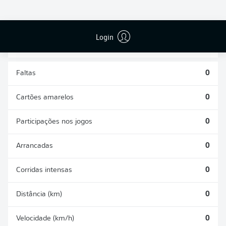
DESARMES
DISPUTAS
REALIZADOS
ÁREAS GANHAS
0
0
Login
Faltas
0
Cartões amarelos
0
Participações nos jogos
0
Arrancadas
0
Corridas intensas
0
Distância (km)
0
Velocidade (km/h)
0