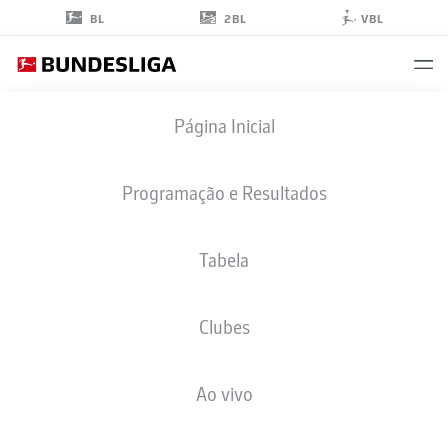
2BL
BL
VBL
JEREMIE
Página Inicial
FRIMPONG
30
Programação e Resultados
Tabela
ZAGUEIRO
Clubes
BAYER LEVERKUSEN
ESTATÍSTICAS DA TEMPORADA 2025/2026
GOLS
Ao vivo