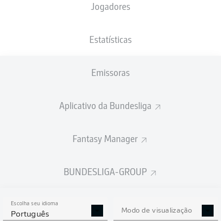
Jogadores
NACIONALIDADE
PESO
10.12.2000
ALTURA
NLD
, GHA
65
25 ANOS
172 CM
KG
Estatísticas
Emissoras
Competition
Bundesliga
Aplicativo da Bundesliga
Season
2025/2026
Fantasy Manager
BUNDESLIGA-GROUP
ESTATÍSTICAS DA
TEMPORADA 2025/2026
Escolha seu idioma
Modo de visualização
Português