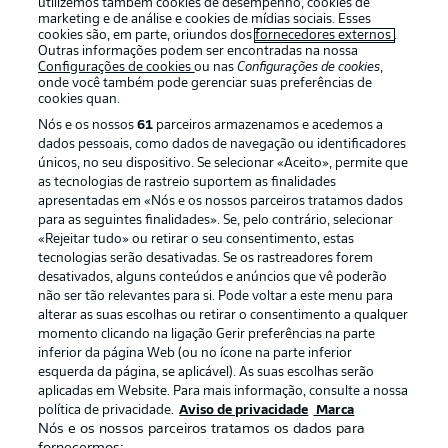
utilizemos também cookies de desempenho, cookies de
marketing e de análise e cookies de mídias sociais. Esses
cookies são, em parte, oriundos dos
fornecedores externos
.
Outras informações podem ser encontradas na nossa
Configurações de cookies
ou nas
Configurações de cookies
,
Oferecido por
onde você também pode gerenciar suas preferências de
cookies quan.
Nós e os nossos
61
parceiros armazenamos e acedemos a
dados pessoais, como dados de navegação ou identificadores
únicos, no seu dispositivo. Se selecionar «Aceito», permite que
as tecnologias de rastreio suportem as finalidades
apresentadas em «Nós e os nossos parceiros tratamos dados
para as seguintes finalidades». Se, pelo contrário, selecionar
«Rejeitar tudo» ou retirar o seu consentimento, estas
tecnologias serão desativadas. Se os rastreadores forem
desativados, alguns conteúdos e anúncios que vê poderão
não ser tão relevantes para si. Pode voltar a este menu para
Publicidade
Avisos legais
alterar as suas escolhas ou retirar o consentimento a qualquer
momento clicando na ligação Gerir preferências na parte
Gerir preferências
Aviso de privacidade
inferior da página Web (ou no ícone na parte inferior
esquerda da página, se aplicável). As suas escolhas serão
Termos de uso
Emissoras
aplicadas em Website. Para mais informação, consulte a nossa
Trabalhe conosco
Marca
política de privacidade.
Aviso de privacidade
Marca
Nós e os nossos parceiros tratamos os dados para
Contato
Jogadores