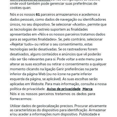
onde você também pode gerenciar suas preferências de
cookies quan.
Nós e os nossos
61
parceiros armazenamos e acedemos a
dados pessoais, como dados de navegação ou identificadores
únicos, no seu dispositivo. Se selecionar «Aceito», permite que
as tecnologias de rastreio suportem as finalidades
apresentadas em «Nós e os nossos parceiros tratamos dados
para as seguintes finalidades». Se, pelo contrário, selecionar
«Rejeitar tudo» ou retirar o seu consentimento, estas
Publicidade
Avisos legais
tecnologias serão desativadas. Se os rastreadores forem
Gerir preferências
Aviso de privacidade
desativados, alguns conteúdos e anúncios que vê poderão
não ser tão relevantes para si. Pode voltar a este menu para
Termos de uso
Emissoras
alterar as suas escolhas ou retirar o consentimento a qualquer
momento clicando na ligação Gerir preferências na parte
Trabalhe conosco
Marca
inferior da página Web (ou no ícone na parte inferior
Contato
Jogadores
esquerda da página, se aplicável). As suas escolhas serão
aplicadas em Website. Para mais informação, consulte a nossa
política de privacidade.
Aviso de privacidade
Marca
Nós e os nossos parceiros tratamos os dados para
fornecermos:
Utilizar dados de geolocalização precisos. Procurar ativamente
as características do dispositivo para identificação. Armazenar
e/ou aceder a informações num dispositivo. Publicidade e