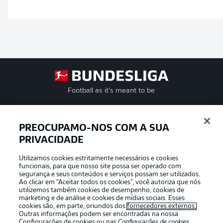
Football as it’s meant to be
PREOCUPAMO-NOS COM A SUA
PRIVACIDADE
APLICATIVO DA BUNDESLIGA
Utilizamos cookies estritamente necessários e cookies
funcionais, para que nosso site possa ser operado com
segurança e seus conteúdos e serviços possam ser utilizados.
Ao clicar em “Aceitar todos os cookies”, você autoriza que nós
utilizemos também cookies de desempenho, cookies de
Oferecido por
marketing e de análise e cookies de mídias sociais. Esses
cookies são, em parte, oriundos dos
fornecedores externos
.
Outras informações podem ser encontradas na nossa
Configurações de cookies
ou nas
Configurações de cookies
,