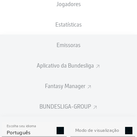
Jogadores
PESO
NACIONALIDADE
04.01.2001
ALTURA
82
CIV
25 ANOS
191 CM
KG
Estatísticas
Emissoras
Competition
Bundesliga
Aplicativo da Bundesliga
Season
2024/2025
Fantasy Manager
BUNDESLIGA-GROUP
ESTATÍSTICAS DA
TEMPORADA 2024/2025
Escolha seu idioma
Modo de visualização
Português