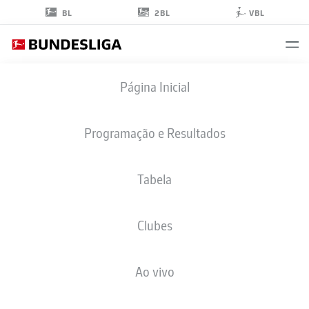
2BL
BL
VBL
ODILON
Página Inicial
KOSSOUNOU
6
Programação e Resultados
Tabela
ZAGUEIRO
Clubes
BAYER LEVERKUSEN
ESTATÍSTICAS DA TEMPORADA 2024/2025
GOLS
Ao vivo