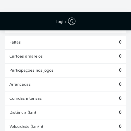
DESARMES
DISPUTAS
REALIZADOS
ÁREAS GANHAS
0
0
Login
Faltas
0
Cartões amarelos
0
Participações nos jogos
0
Arrancadas
0
Corridas intensas
0
Distância (km)
0
Velocidade (km/h)
0