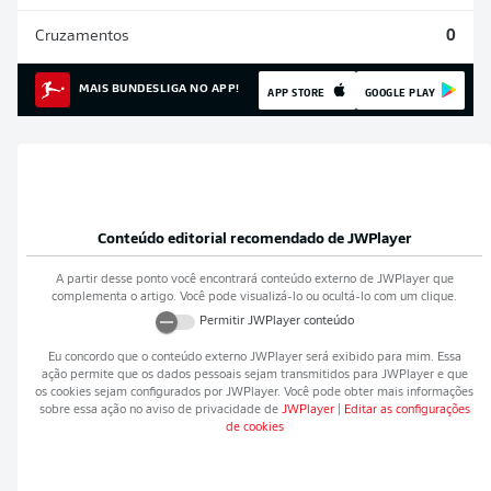
Cruzamentos
0
MAIS BUNDESLIGA NO APP!
APP STORE
GOOGLE PLAY
Conteúdo editorial recomendado de
JWPlayer
A partir desse ponto você encontrará conteúdo externo de
JWPlayer
que
complementa o artigo. Você pode visualizá-lo ou ocultá-lo com um clique.
Permitir
JWPlayer
conteúdo
Eu concordo que o conteúdo externo
JWPlayer
será exibido para mim. Essa
ação permite que os dados pessoais sejam transmitidos para
JWPlayer
e que
os cookies sejam configurados por
JWPlayer
. Você pode obter mais informações
sobre essa ação no aviso de privacidade de
JWPlayer
|
Editar as configurações
de cookies