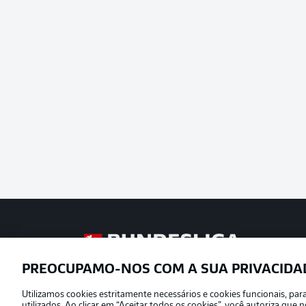
Football as it’s meant to be
PREOCUPAMO-NOS COM A SUA PRIVACIDA
Utilizamos cookies estritamente necessários e cookies funcionais, pa
Oferecido por
utilizados. Ao clicar em “Aceitar todos os cookies”, você autoriza qu