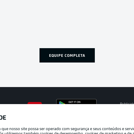
EQUIPE COMPLETA
Publicid
Gerir pr
DE
APLICATIVO DA BUNDESLIGA
Termos 
ra que nosso site possa ser operado com segurança e seus conteúdos e serv
Trabalh
e nós utilizemos também cookies de desempenho, cookies de marketing e de a