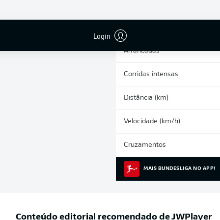
0
Cartões amarelos
Participações nos jogos
Login
Arrancadas
Corridas intensas
Distância (km)
Velocidade (km/h)
Cruzamentos
MAIS BUNDESLIGA NO APP!
Conteúdo editorial recomendado de
JWPlayer