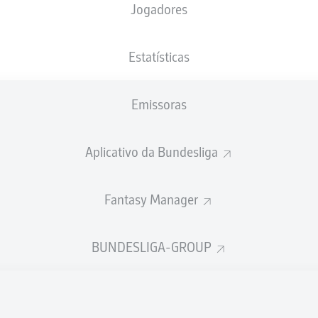
Jogadores
NACIONALIDADE
30.06.1998
ALTURA
PESO
NLD
, SUR
28 ANOS
190 CM
86 KG
Estatísticas
Emissoras
Aplicativo da Bundesliga
Fantasy Manager
ÍSTICAS DA TEMPORADA 202
BUNDESLIGA-GROUP
Faltas
TAS
ANHAS