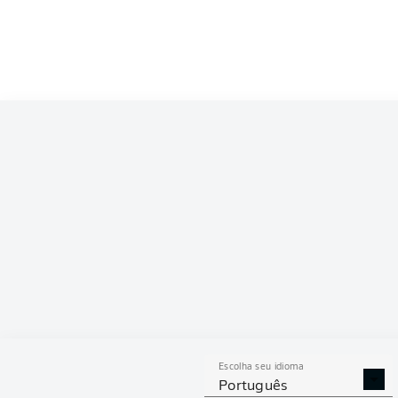
Competition
Bundesliga
Season
2026/2027
ESTAT
Escolha seu idioma
DESARMES
DISPU
Português
REALIZADOS
ÁREAS G