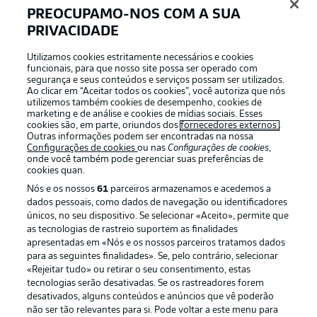
PREOCUPAMO-NOS COM A SUA
PRIVACIDADE
Login
Utilizamos cookies estritamente necessários e cookies
funcionais, para que nosso site possa ser operado com
segurança e seus conteúdos e serviços possam ser utilizados.
Ao clicar em “Aceitar todos os cookies”, você autoriza que nós
utilizemos também cookies de desempenho, cookies de
marketing e de análise e cookies de mídias sociais. Esses
cookies são, em parte, oriundos dos
fornecedores externos
.
Outras informações podem ser encontradas na nossa
Configurações de cookies
ou nas
Configurações de cookies
,
onde você também pode gerenciar suas preferências de
cookies quan.
Nós e os nossos
61
parceiros armazenamos e acedemos a
dados pessoais, como dados de navegação ou identificadores
únicos, no seu dispositivo. Se selecionar «Aceito», permite que
Football as it’s meant to be
as tecnologias de rastreio suportem as finalidades
apresentadas em «Nós e os nossos parceiros tratamos dados
para as seguintes finalidades». Se, pelo contrário, selecionar
«Rejeitar tudo» ou retirar o seu consentimento, estas
tecnologias serão desativadas. Se os rastreadores forem
desativados, alguns conteúdos e anúncios que vê poderão
APLICATIVO DA BUNDESLIGA
não ser tão relevantes para si. Pode voltar a este menu para