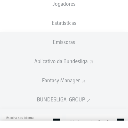
Jogadores
SchücoArena
Estatísticas
Emissoras
Publicidade
Aplicativo da Bundesliga
Ainda não temos conteúdo disponível para a sua seleção.
Fantasy Manager
BUNDESLIGA-GROUP
Escolha seu idioma
Modo de visualização
Português