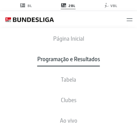
2BL
BL
VBL
DSC
-
OSN
Página Inicial
Programação e Resultados
Tabela
AO VIVO
NOTÍCIAS
ESCALAÇÕES
ESTATÍSTICAS
TABELA
Clubes
Ao vivo
sex., 16.10.2026 - dom., 18.10.2026
Esta rodada ainda não foi programada.