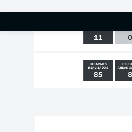
1
0
CHUTES
TRAVE /
11
DESARMES
DISPU
REALIZADOS
ÁREAS G
85