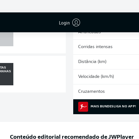
0
0
Cartões amarelos
Participações nos jogos
Login
 POSTE
Arrancadas
0
Corridas intensas
Distância (km)
TAS
ANHAS
Velocidade (km/h)
8
Cruzamentos
MAIS BUNDESLIGA NO APP!
Conteúdo editorial recomendado de
JWPlayer