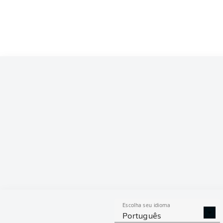
Competition
Bundesliga 2
Season
2025/2026
ESTAT
Escolha seu idioma
GOLS
ASSISTÊNCIAS
PÊNAL
Português