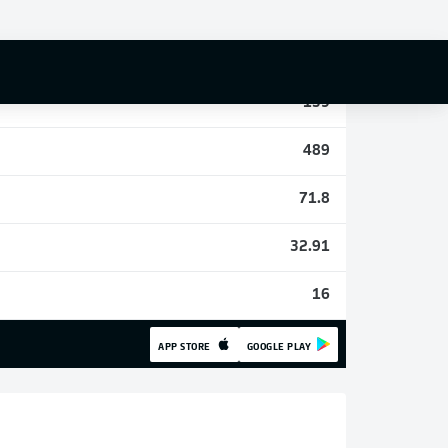
2
15
139
489
71.8
32.91
16
APP STORE
GOOGLE PLAY