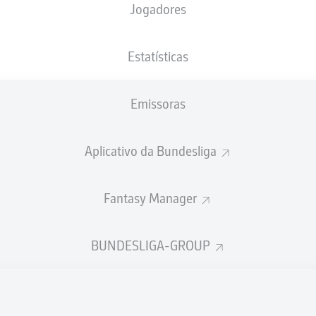
Jogadores
NACIONALIDADE
09.04.2005
ALTURA
PESO
DEU
21 ANOS
188 CM
76 KG
Estatísticas
Emissoras
Aplicativo da Bundesliga
Fantasy Manager
ÍSTICAS DA TEMPORADA 202
BUNDESLIGA-GROUP
Faltas
PÊNALTIS
TIS
MARCADOS