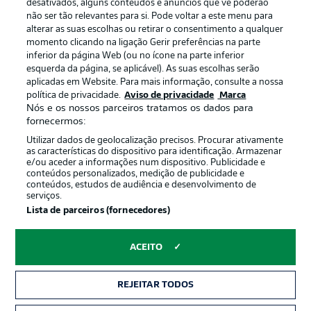
Gerir preferências
Aviso de privacidade
desativados, alguns conteúdos e anúncios que vê poderão
não ser tão relevantes para si. Pode voltar a este menu para
Termos de uso
Trabalhe conosco
alterar as suas escolhas ou retirar o consentimento a qualquer
momento clicando na ligação Gerir preferências na parte
Marca
Contato
inferior da página Web (ou no ícone na parte inferior
Jogadores
esquerda da página, se aplicável). As suas escolhas serão
aplicadas em Website. Para mais informação, consulte a nossa
política de privacidade.
Aviso de privacidade
Marca
Nós e os nossos parceiros tratamos os dados para
fornecermos:
Utilizar dados de geolocalização precisos. Procurar ativamente
as características do dispositivo para identificação. Armazenar
e/ou aceder a informações num dispositivo. Publicidade e
conteúdos personalizados, medição de publicidade e
conteúdos, estudos de audiência e desenvolvimento de
serviços.
© 2026 Bundesliga-Gruppe GmbH
Lista de parceiros (fornecedores)
Escolha seu idioma
ACEITO
Português
REJEITAR TODOS
Modo de visualização