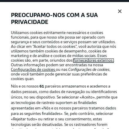
PREOCUPAMO-NOS COM A SUA
PRIVACIDADE
APLICATIVO DA BUNDESLIGA
Utilizamos cookies estritamente necessários e cookies
funcionais, para que nosso site possa ser operado com
segurança e seus conteúdos e serviços possam ser utilizados.
Ao clicar em “Aceitar todos os cookies”, você autoriza que nós
utilizemos também cookies de desempenho, cookies de
Oferecido por
marketing e de análise e cookies de mídias sociais. Esses
cookies são, em parte, oriundos dos
fornecedores externos
.
Outras informações podem ser encontradas na nossa
Configurações de cookies
ou nas
Configurações de cookies
,
onde você também pode gerenciar suas preferências de
cookies quan.
Nós e os nossos
61
parceiros armazenamos e acedemos a
dados pessoais, como dados de navegação ou identificadores
únicos, no seu dispositivo. Se selecionar «Aceito», permite que
as tecnologias de rastreio suportem as finalidades
apresentadas em «Nós e os nossos parceiros tratamos dados
para as seguintes finalidades». Se, pelo contrário, selecionar
«Rejeitar tudo» ou retirar o seu consentimento, estas
Publicidade
Avisos legais
tecnologias serão desativadas. Se os rastreadores forem