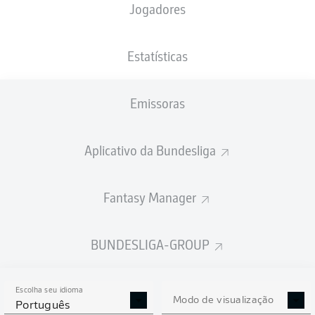
Jogadores
NACIONALIDADE
PESO
07.03.2005
ALTURA
DEU
, GHA
78
21 ANOS
180 CM
KG
Estatísticas
Emissoras
Competition
Bundesliga 2
Aplicativo da Bundesliga
Season
2025/2026
Fantasy Manager
BUNDESLIGA-GROUP
ESTATÍSTICAS DA
TEMPORADA 2025/2026
Escolha seu idioma
Modo de visualização
Português