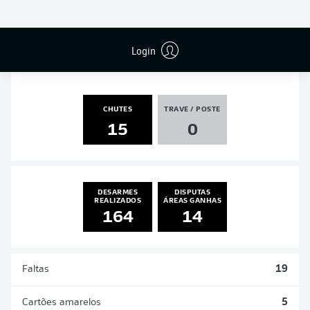
PÊNALTIS
GOLS
ASSISTÊNCIAS
PÊNALTIS
MARCADOS
1
0
0
0
Login
CHUTES
TRAVE / POSTE
15
0
DESARMES
DISPUTAS
REALIZADOS
ÁREAS GANHAS
164
14
Faltas
19
Cartões amarelos
5