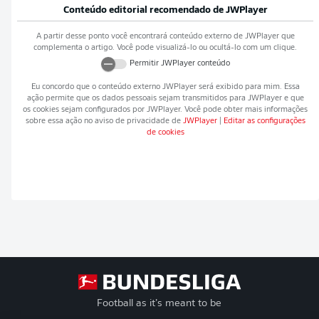
Conteúdo editorial recomendado de
JWPlayer
A partir desse ponto você encontrará conteúdo externo de
JWPlayer
que
complementa o artigo. Você pode visualizá-lo ou ocultá-lo com um clique.
Permitir
JWPlayer
conteúdo
Eu concordo que o conteúdo externo
JWPlayer
será exibido para mim. Essa
ação permite que os dados pessoais sejam transmitidos para
JWPlayer
e que
os cookies sejam configurados por
JWPlayer
. Você pode obter mais informações
sobre essa ação no aviso de privacidade de
JWPlayer
|
Editar as configurações
de cookies
Football as it’s meant to be