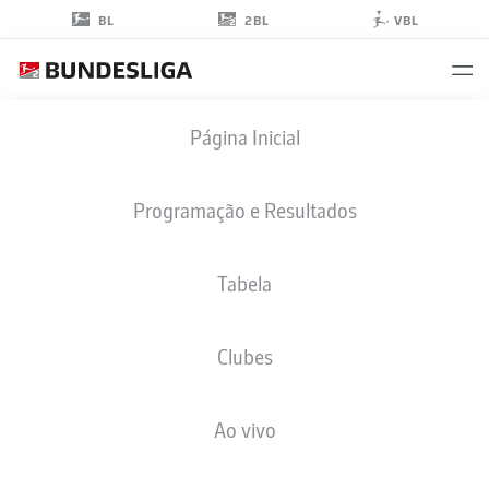
2BL
BL
VBL
BENJAMIN
Página Inicial
BOAKYE
30
Programação e Resultados
Tabela
ATACANTE
Clubes
ARMINIA BIELEFELD
ESTATÍSTICAS DA TEMPORADA 2025/2026
GOLS
Ao vivo