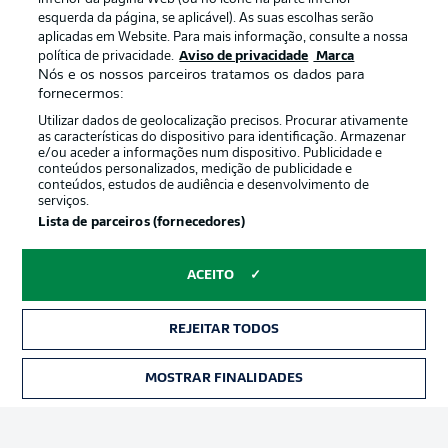
esquerda da página, se aplicável). As suas escolhas serão
aplicadas em Website. Para mais informação, consulte a nossa
Oferecido por
política de privacidade.
Aviso de privacidade
Marca
Nós e os nossos parceiros tratamos os dados para
fornecermos:
Utilizar dados de geolocalização precisos. Procurar ativamente
as características do dispositivo para identificação. Armazenar
e/ou aceder a informações num dispositivo. Publicidade e
conteúdos personalizados, medição de publicidade e
conteúdos, estudos de audiência e desenvolvimento de
serviços.
Lista de parceiros (fornecedores)
ACEITO
Publicidade
Avisos legais
Gerir preferências
Aviso de privacidade
REJEITAR TODOS
Termos de uso
Trabalhe conosco
MOSTRAR FINALIDADES
INGRESSOS
Marca
Contato
Jogadores