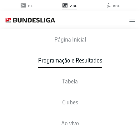
2BL
BL
VBL
FCN
-
DSC
Página Inicial
Programação e Resultados
Tabela
AO VIVO
NOTÍCIAS
ESCALAÇÕES
ESTATÍSTICAS
TABELA
Clubes
sáb., 29.08.2026
18:30 PM
Ao vivo
Max-Morlock-Stadion