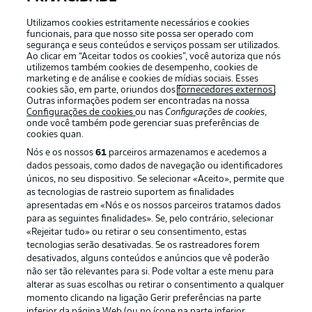
Utilizamos cookies estritamente necessários e cookies
funcionais, para que nosso site possa ser operado com
segurança e seus conteúdos e serviços possam ser utilizados.
Login
Ao clicar em “Aceitar todos os cookies”, você autoriza que nós
utilizemos também cookies de desempenho, cookies de
marketing e de análise e cookies de mídias sociais. Esses
cookies são, em parte, oriundos dos
fornecedores externos
.
Outras informações podem ser encontradas na nossa
Configurações de cookies
ou nas
Configurações de cookies
,
onde você também pode gerenciar suas preferências de
cookies quan.
Nós e os nossos
61
parceiros armazenamos e acedemos a
dados pessoais, como dados de navegação ou identificadores
únicos, no seu dispositivo. Se selecionar «Aceito», permite que
as tecnologias de rastreio suportem as finalidades
Football as it’s meant to be
apresentadas em «Nós e os nossos parceiros tratamos dados
para as seguintes finalidades». Se, pelo contrário, selecionar
«Rejeitar tudo» ou retirar o seu consentimento, estas
tecnologias serão desativadas. Se os rastreadores forem
desativados, alguns conteúdos e anúncios que vê poderão
não ser tão relevantes para si. Pode voltar a este menu para
APLICATIVO DA BUNDESLIGA
alterar as suas escolhas ou retirar o consentimento a qualquer
momento clicando na ligação Gerir preferências na parte
inferior da página Web (ou no ícone na parte inferior