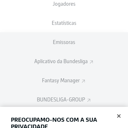
Jogadores
Estatísticas
Publicidade
Emissoras
Ainda não temos conteúdo disponível para a sua seleção.
Aplicativo da Bundesliga
Fantasy Manager
BUNDESLIGA-GROUP
Escolha seu idioma
PREOCUPAMO-NOS COM A SUA
Modo de visualização
Português
PRIVACIDADE