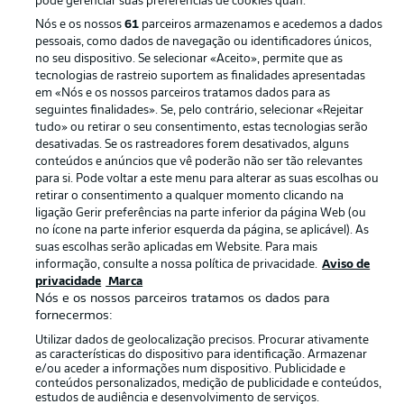
pode gerenciar suas preferências de cookies quan.
Nós e os nossos
61
parceiros armazenamos e acedemos a dados
Publicidade
Avisos legais
pessoais, como dados de navegação ou identificadores únicos,
Gerir preferências
Aviso de privacidade
no seu dispositivo. Se selecionar «Aceito», permite que as
tecnologias de rastreio suportem as finalidades apresentadas
Termos de uso
Trabalhe conosco
em «Nós e os nossos parceiros tratamos dados para as
seguintes finalidades». Se, pelo contrário, selecionar «Rejeitar
Marca
Contato
tudo» ou retirar o seu consentimento, estas tecnologias serão
Jogadores
desativadas. Se os rastreadores forem desativados, alguns
conteúdos e anúncios que vê poderão não ser tão relevantes
para si. Pode voltar a este menu para alterar as suas escolhas ou
retirar o consentimento a qualquer momento clicando na
ligação Gerir preferências na parte inferior da página Web (ou
no ícone na parte inferior esquerda da página, se aplicável). As
suas escolhas serão aplicadas em Website. Para mais
informação, consulte a nossa política de privacidade.
Aviso de
privacidade
Marca
Nós e os nossos parceiros tratamos os dados para
fornecermos:
© 2026 Bundesliga-Gruppe GmbH
Utilizar dados de geolocalização precisos. Procurar ativamente
as características do dispositivo para identificação. Armazenar
Escolha seu idioma
e/ou aceder a informações num dispositivo. Publicidade e
conteúdos personalizados, medição de publicidade e conteúdos,
Português
estudos de audiência e desenvolvimento de serviços.