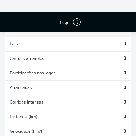
DESARMES
DISPUTAS
REALIZADOS
ÁREAS GANHAS
0
0
Login
Faltas
0
Cartões amarelos
0
Participações nos jogos
0
Arrancadas
0
Corridas intensas
0
Distância (km)
0
Velocidade (km/h)
0