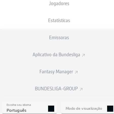
Jogadores
PESO
NACIONALIDADE
29.01.1999
ALTURA
72
DEU
27 ANOS
180 CM
KG
Estatísticas
Emissoras
Competition
Bundesliga 2
Aplicativo da Bundesliga
Season
Fantasy Manager
BUNDESLIGA-GROUP
ESTATÍSTICAS DA
TEMPORADA 2018/2019
Escolha seu idioma
Modo de visualização
Português