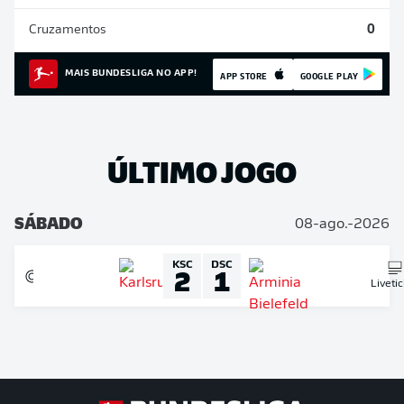
Cruzamentos
0
MAIS BUNDESLIGA NO APP!
APP STORE
GOOGLE PLAY
ÚLTIMO JOGO
SÁBADO
08-ago.-2026
KSC
DSC
2
1
Liveti