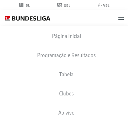
2BL
BL
VBL
SAM
Página Inicial
SCHRECK
30
Programação e Resultados
Tabela
MEIO-CAMPO
Clubes
ARMINIA BIELEFELD
ESTATÍSTICAS DA TEMPORADA 2018/2019
GOLS
Ao vivo