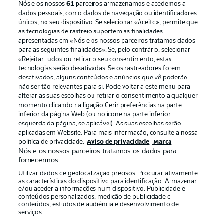
Nós e os nossos
61
parceiros armazenamos e acedemos a
dados pessoais, como dados de navegação ou identificadores
únicos, no seu dispositivo. Se selecionar «Aceito», permite que
as tecnologias de rastreio suportem as finalidades
apresentadas em «Nós e os nossos parceiros tratamos dados
para as seguintes finalidades». Se, pelo contrário, selecionar
«Rejeitar tudo» ou retirar o seu consentimento, estas
Publicidade
Avisos legais
tecnologias serão desativadas. Se os rastreadores forem
Gerir preferências
Aviso de privacidade
desativados, alguns conteúdos e anúncios que vê poderão
não ser tão relevantes para si. Pode voltar a este menu para
Termos de uso
Trabalhe conosco
alterar as suas escolhas ou retirar o consentimento a qualquer
momento clicando na ligação Gerir preferências na parte
Marca
Contato
inferior da página Web (ou no ícone na parte inferior
Jogadores
esquerda da página, se aplicável). As suas escolhas serão
aplicadas em Website. Para mais informação, consulte a nossa
política de privacidade.
Aviso de privacidade
Marca
Nós e os nossos parceiros tratamos os dados para
fornecermos:
Utilizar dados de geolocalização precisos. Procurar ativamente
as características do dispositivo para identificação. Armazenar
e/ou aceder a informações num dispositivo. Publicidade e
conteúdos personalizados, medição de publicidade e
conteúdos, estudos de audiência e desenvolvimento de
serviços.