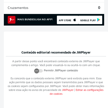
Cruzamentos
0
MAIS BUNDESLIGA NO APP!
APP STORE
GOOGLE PLAY
Conteúdo editorial recomendado de
JWPlayer
A partir desse ponto você encontrará conteúdo externo de
JWPlayer
que
complementa o artigo. Você pode visualizá-lo ou ocultá-lo com um clique.
Permitir
JWPlayer
conteúdo
Eu concordo que o conteúdo externo
JWPlayer
será exibido para mim. Essa
ação permite que os dados pessoais sejam transmitidos para
JWPlayer
e que
os cookies sejam configurados por
JWPlayer
. Você pode obter mais informações
sobre essa ação no aviso de privacidade de
JWPlayer
|
Editar as configurações
de cookies