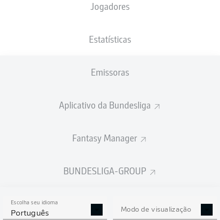
Jogadores
PESO
NACIONALIDADE
09.05.2007
ALTURA
79
DEU
19 ANOS
180 CM
KG
Estatísticas
Emissoras
Competition
Bundesliga 2
Aplicativo da Bundesliga
Season
2026/2027
Fantasy Manager
BUNDESLIGA-GROUP
ESTATÍSTICAS DA
TEMPORADA 2026/2027
Escolha seu idioma
Modo de visualização
Português