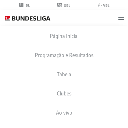
2BL
BL
VBL
ERIC
Página Inicial
PORSTNER
41
Programação e Resultados
Tabela
ZAGUEIRO
Clubes
NUREMBERG
ESTATÍSTICAS DA TEMPORADA 2026/2027
GOLS
COMP
Ao vivo