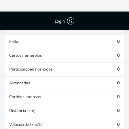
DESARMES
DISPUTAS
REALIZADOS
ÁREAS GANHAS
0
0
Login
Faltas
0
Cartões amarelos
0
Participações nos jogos
0
Arrancadas
0
Corridas intensas
0
Distância (km)
0
Velocidade (km/h)
0