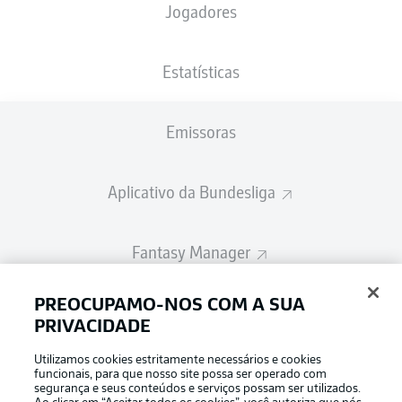
Jogadores
A escalação inicial será divulgada 60
minutos antes do início da partida
Estatísticas
Emissoras
Aplicativo da Bundesliga
Fantasy Manager
PREOCUPAMO-NOS COM A SUA
BUNDESLIGA-GROUP
PRIVACIDADE
Utilizamos cookies estritamente necessários e cookies
Escolha seu idioma
funcionais, para que nosso site possa ser operado com
Modo de visualização
Português
segurança e seus conteúdos e serviços possam ser utilizados.