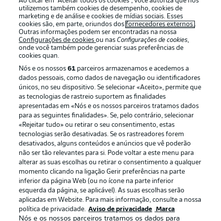
Ao clicar em “Aceitar todos os cookies”, você autoriza que nós
utilizemos também cookies de desempenho, cookies de
marketing e de análise e cookies de mídias sociais. Esses
cookies são, em parte, oriundos dos
fornecedores externos
.
Outras informações podem ser encontradas na nossa
Login
Configurações de cookies
ou nas
Configurações de cookies
,
onde você também pode gerenciar suas preferências de
cookies quan.
Nós e os nossos
61
parceiros armazenamos e acedemos a
dados pessoais, como dados de navegação ou identificadores
únicos, no seu dispositivo. Se selecionar «Aceito», permite que
as tecnologias de rastreio suportem as finalidades
apresentadas em «Nós e os nossos parceiros tratamos dados
para as seguintes finalidades». Se, pelo contrário, selecionar
Football as it’s meant to be
«Rejeitar tudo» ou retirar o seu consentimento, estas
tecnologias serão desativadas. Se os rastreadores forem
desativados, alguns conteúdos e anúncios que vê poderão
não ser tão relevantes para si. Pode voltar a este menu para
alterar as suas escolhas ou retirar o consentimento a qualquer
APLICATIVO DA BUNDESLIGA
momento clicando na ligação Gerir preferências na parte
inferior da página Web (ou no ícone na parte inferior
esquerda da página, se aplicável). As suas escolhas serão
aplicadas em Website. Para mais informação, consulte a nossa
política de privacidade.
Aviso de privacidade
Marca
Nós e os nossos parceiros tratamos os dados para