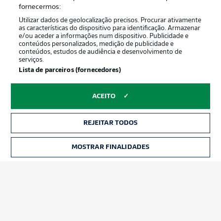
Oferecido por
fornecermos:
Utilizar dados de geolocalização precisos. Procurar ativamente
as características do dispositivo para identificação. Armazenar
e/ou aceder a informações num dispositivo. Publicidade e
conteúdos personalizados, medição de publicidade e
conteúdos, estudos de audiência e desenvolvimento de
serviços.
Lista de parceiros (fornecedores)
ACEITO
Publicidade
Avisos legais
REJEITAR TODOS
Gerir preferências
Aviso de privacidade
MOSTRAR FINALIDADES
INGRESSOS
Termos de uso
Trabalhe conosco
Marca
Contato
Jogadores