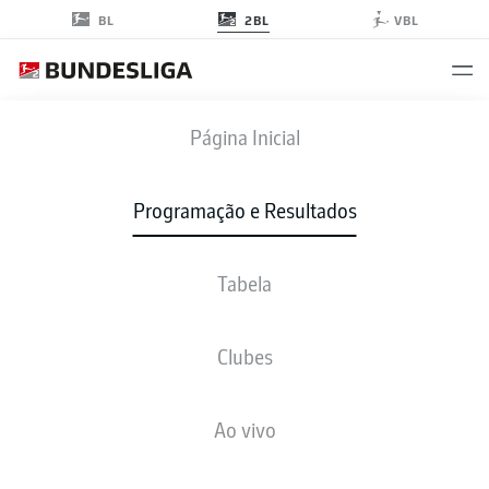
2BL
BL
VBL
OSN
-
FCK
Página Inicial
Programação e Resultados
Tabela
AO VIVO
NOTÍCIAS
ESCALAÇÕES
ESTATÍSTICAS
TABELA
Clubes
Ao vivo
Verifique novamente