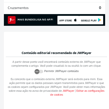
Cruzamentos
0
MAIS BUNDESLIGA NO APP!
APP STORE
GOOGLE PLAY
Conteúdo editorial recomendado de
JWPlayer
A partir desse ponto você encontrará conteúdo externo de
JWPlayer
que
complementa o artigo. Você pode visualizá-lo ou ocultá-lo com um clique.
Permitir
JWPlayer
conteúdo
Eu concordo que o conteúdo externo
JWPlayer
será exibido para mim. Essa
ação permite que os dados pessoais sejam transmitidos para
JWPlayer
e que
os cookies sejam configurados por
JWPlayer
. Você pode obter mais informações
sobre essa ação no aviso de privacidade de
JWPlayer
|
Editar as configurações
de cookies