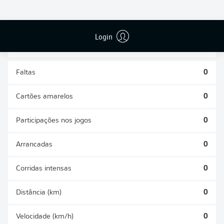
DESARMES
DISPUTAS
REALIZADOS
ÁREAS GANHAS
0
0
Login
Faltas
0
Cartões amarelos
0
Participações nos jogos
0
Arrancadas
0
Corridas intensas
0
Distância (km)
0
Velocidade (km/h)
0