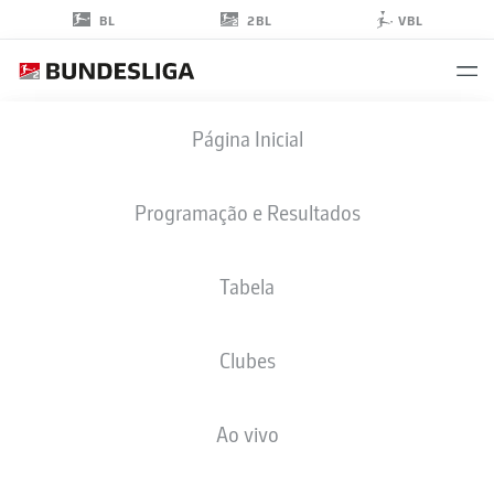
2BL
BL
VBL
JAN
Página Inicial
ELVEDI
33
Programação e Resultados
Tabela
ZAGUEIRO
Clubes
KAISERSLAUTERN
ESTATÍSTICAS DA TEMPORADA 2026/2027
GOLS
COMP
Ao vivo