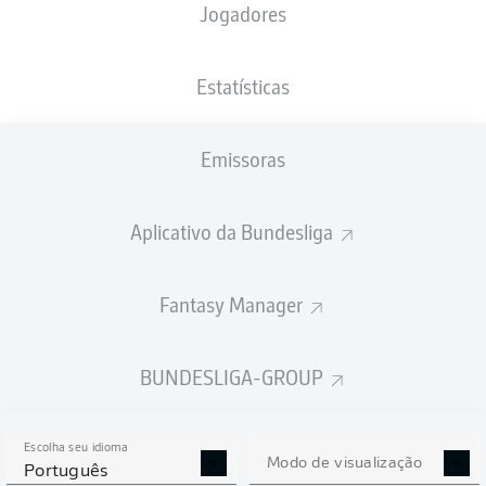
Jogadores
PESO
NACIONALIDADE
30.09.1996
ALTURA
83
CHE
29 ANOS
187 CM
KG
Estatísticas
Emissoras
Competition
Bundesliga 2
Aplicativo da Bundesliga
Season
2026/2027
Fantasy Manager
BUNDESLIGA-GROUP
ESTATÍSTICAS DA
TEMPORADA 2026/2027
Escolha seu idioma
Modo de visualização
Português