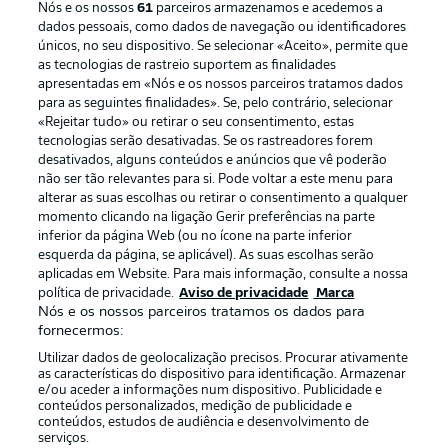
Nós e os nossos
61
parceiros armazenamos e acedemos a
dados pessoais, como dados de navegação ou identificadores
únicos, no seu dispositivo. Se selecionar «Aceito», permite que
as tecnologias de rastreio suportem as finalidades
apresentadas em «Nós e os nossos parceiros tratamos dados
para as seguintes finalidades». Se, pelo contrário, selecionar
«Rejeitar tudo» ou retirar o seu consentimento, estas
Publicidade
Avisos legais
tecnologias serão desativadas. Se os rastreadores forem
Gerir preferências
Aviso de privacidade
desativados, alguns conteúdos e anúncios que vê poderão
não ser tão relevantes para si. Pode voltar a este menu para
Termos de uso
Trabalhe conosco
alterar as suas escolhas ou retirar o consentimento a qualquer
momento clicando na ligação Gerir preferências na parte
Marca
Contato
inferior da página Web (ou no ícone na parte inferior
Jogadores
esquerda da página, se aplicável). As suas escolhas serão
aplicadas em Website. Para mais informação, consulte a nossa
política de privacidade.
Aviso de privacidade
Marca
Nós e os nossos parceiros tratamos os dados para
fornecermos:
Utilizar dados de geolocalização precisos. Procurar ativamente
as características do dispositivo para identificação. Armazenar
e/ou aceder a informações num dispositivo. Publicidade e
conteúdos personalizados, medição de publicidade e
conteúdos, estudos de audiência e desenvolvimento de
serviços.