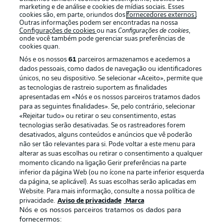
marketing e de análise e cookies de mídias sociais. Esses
cookies são, em parte, oriundos dos
fornecedores externos
.
Outras informações podem ser encontradas na nossa
Configurações de cookies
ou nas
Configurações de cookies
,
onde você também pode gerenciar suas preferências de
cookies quan.
Nós e os nossos
61
parceiros armazenamos e acedemos a
dados pessoais, como dados de navegação ou identificadores
únicos, no seu dispositivo. Se selecionar «Aceito», permite que
as tecnologias de rastreio suportem as finalidades
apresentadas em «Nós e os nossos parceiros tratamos dados
Publicidade
Avisos legais
para as seguintes finalidades». Se, pelo contrário, selecionar
«Rejeitar tudo» ou retirar o seu consentimento, estas
Gerir preferências
Aviso de privacidade
tecnologias serão desativadas. Se os rastreadores forem
desativados, alguns conteúdos e anúncios que vê poderão
Termos de uso
Trabalhe conosco
não ser tão relevantes para si. Pode voltar a este menu para
Marca
Contato
alterar as suas escolhas ou retirar o consentimento a qualquer
momento clicando na ligação Gerir preferências na parte
Jogadores
inferior da página Web (ou no ícone na parte inferior esquerda
da página, se aplicável). As suas escolhas serão aplicadas em
Website. Para mais informação, consulte a nossa política de
privacidade.
Aviso de privacidade
Marca
Nós e os nossos parceiros tratamos os dados para
fornecermos: