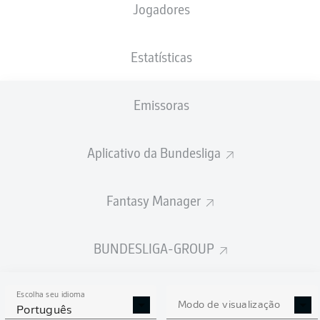
Jogadores
Luca Schnellbacher
Estatísticas
Paul Stock
Paul Wanner
Emissoras
Aplicativo da Bundesliga
Hugo Vandermersch
Thore Jacobsen
Luca Dürholtz
Manuel Feil
Fantasy Manager
Florian Le Joncour
Lukas Pinckert
Robin Fellhauer
BUNDESLIGA-GROUP
Escolha seu idioma
Nicolas Kristof
Modo de visualização
Português