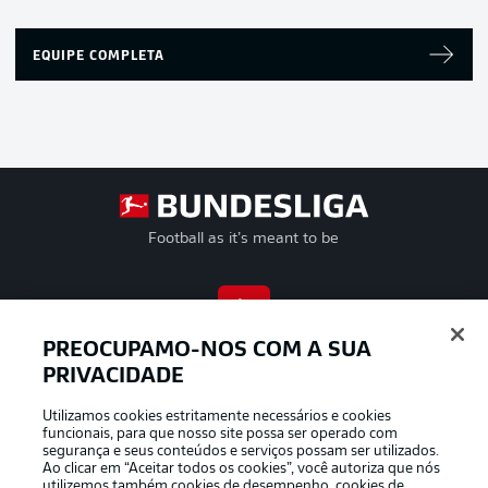
EQUIPE COMPLETA
Football as it’s meant to be
APLICATIVO DA BUNDESLIGA
PREOCUPAMO-NOS COM A SUA
PRIVACIDADE
Utilizamos cookies estritamente necessários e cookies
funcionais, para que nosso site possa ser operado com
segurança e seus conteúdos e serviços possam ser utilizados.
Oferecido por
Ao clicar em “Aceitar todos os cookies”, você autoriza que nós
utilizemos também cookies de desempenho, cookies de