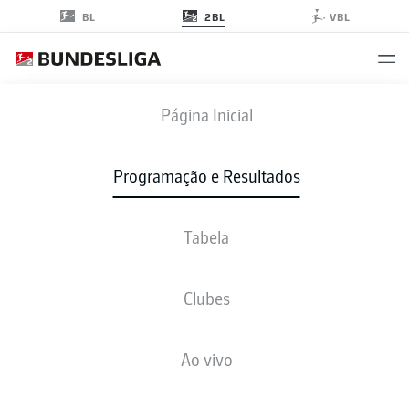
2BL
BL
VBL
ELV
-
KSV
Página Inicial
ELV
KSV
0
2
Programação e Resultados
Tabela
AO VIVO
NOTÍCIAS
ESCALAÇÕES
ESTATÍSTICAS
TABELA
Clubes
3-4-2-1
3-3-2-2
Ao vivo
ESCALAÇÃO INICIAL
ELVERSBERG