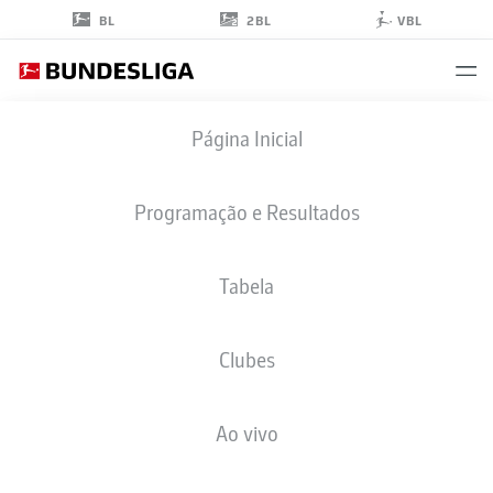
2BL
BL
VBL
HUGO
Página Inicial
VANDERMERSCH
18
Programação e Resultados
Tabela
ZAGUEIRO
Clubes
ELVERSBERG
ESTATÍSTICAS DA TEMPORADA 2023/2024
GOLS
Ao vivo