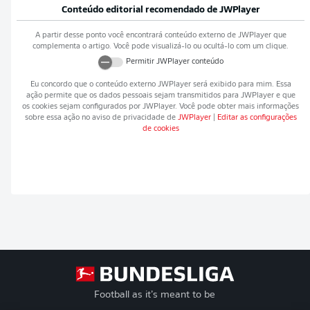
Conteúdo editorial recomendado de
JWPlayer
A partir desse ponto você encontrará conteúdo externo de
JWPlayer
que
complementa o artigo. Você pode visualizá-lo ou ocultá-lo com um clique.
Permitir
JWPlayer
conteúdo
Eu concordo que o conteúdo externo
JWPlayer
será exibido para mim. Essa
ação permite que os dados pessoais sejam transmitidos para
JWPlayer
e que
os cookies sejam configurados por
JWPlayer
. Você pode obter mais informações
sobre essa ação no aviso de privacidade de
JWPlayer
|
Editar as configurações
de cookies
Football as it’s meant to be