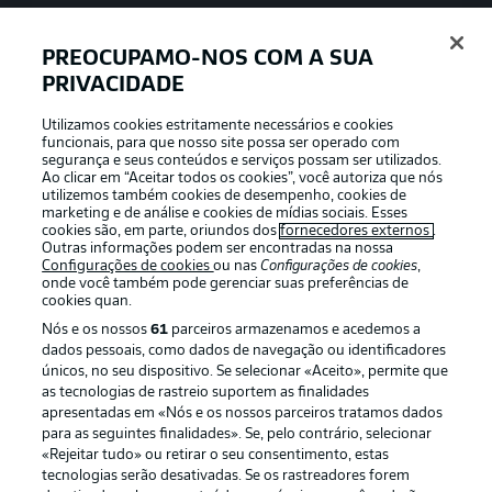
PREOCUPAMO-NOS COM A SUA
PRIVACIDADE
APLICATIVO DA BUNDESLIGA
Utilizamos cookies estritamente necessários e cookies
funcionais, para que nosso site possa ser operado com
segurança e seus conteúdos e serviços possam ser utilizados.
Ao clicar em “Aceitar todos os cookies”, você autoriza que nós
utilizemos também cookies de desempenho, cookies de
Oferecido por
marketing e de análise e cookies de mídias sociais. Esses
cookies são, em parte, oriundos dos
fornecedores externos
.
Outras informações podem ser encontradas na nossa
Configurações de cookies
ou nas
Configurações de cookies
,
onde você também pode gerenciar suas preferências de
cookies quan.
Nós e os nossos
61
parceiros armazenamos e acedemos a
dados pessoais, como dados de navegação ou identificadores
únicos, no seu dispositivo. Se selecionar «Aceito», permite que
as tecnologias de rastreio suportem as finalidades
apresentadas em «Nós e os nossos parceiros tratamos dados
para as seguintes finalidades». Se, pelo contrário, selecionar
«Rejeitar tudo» ou retirar o seu consentimento, estas
Publicidade
Avisos legais
tecnologias serão desativadas. Se os rastreadores forem