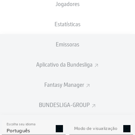
Jogadores
PESO
NACIONALIDADE
05.05.1999
ALTURA
72
FRA
27 ANOS
180 CM
KG
Estatísticas
Emissoras
Competition
Bundesliga 2
Aplicativo da Bundesliga
Season
2023/2024
Fantasy Manager
BUNDESLIGA-GROUP
ESTATÍSTICAS DA
TEMPORADA 2023/2024
Escolha seu idioma
Modo de visualização
Português