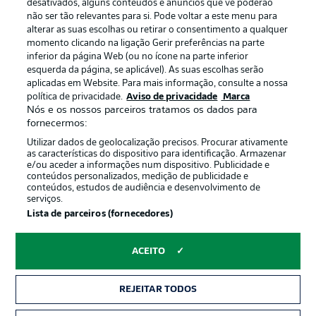
Gerir preferências
Aviso de privacidade
desativados, alguns conteúdos e anúncios que vê poderão
não ser tão relevantes para si. Pode voltar a este menu para
Termos de uso
Emissoras
alterar as suas escolhas ou retirar o consentimento a qualquer
momento clicando na ligação Gerir preferências na parte
Trabalhe conosco
Marca
inferior da página Web (ou no ícone na parte inferior
Contato
Jogadores
esquerda da página, se aplicável). As suas escolhas serão
aplicadas em Website. Para mais informação, consulte a nossa
política de privacidade.
Aviso de privacidade
Marca
Nós e os nossos parceiros tratamos os dados para
fornecermos:
Utilizar dados de geolocalização precisos. Procurar ativamente
as características do dispositivo para identificação. Armazenar
e/ou aceder a informações num dispositivo. Publicidade e
conteúdos personalizados, medição de publicidade e
conteúdos, estudos de audiência e desenvolvimento de
serviços.
© 2026 Bundesliga-Gruppe GmbH
Lista de parceiros (fornecedores)
Escolha seu idioma
ACEITO
Português
REJEITAR TODOS
Modo de visualização