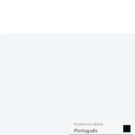
Competition
Bundesliga 2
Season
2023/2024
ESTAT
Escolha seu idioma
DESARMES
DISPU
Português
REALIZADOS
ÁREAS G