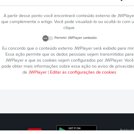
A partir desse ponto você encontrará conteúdo externo de
JWPlaye
que complementa o artigo. Você pode visualizá-lo ou ocultá-lo com 
clique.
Permitir
JWPlayer
conteúdo
Eu concordo que o conteúdo externo
JWPlayer
será exibido para mi
Essa ação permite que os dados pessoais sejam transmitidos para
JWPlayer
e que os cookies sejam configurados por
JWPlayer
. Você
pode obter mais informações sobre essa ação no aviso de privacida
de
JWPlayer
|
Editar as configurações de cookies
Publicid