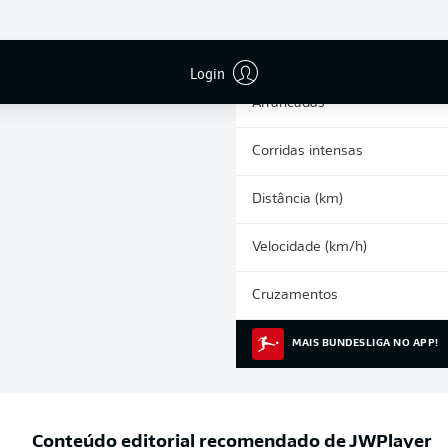
1
Cartões amarelos
Participações nos jogos
Login
Arrancadas
Corridas intensas
Distância (km)
Velocidade (km/h)
Cruzamentos
MAIS BUNDESLIGA NO APP!
Conteúdo editorial recomendado de
JWPlayer