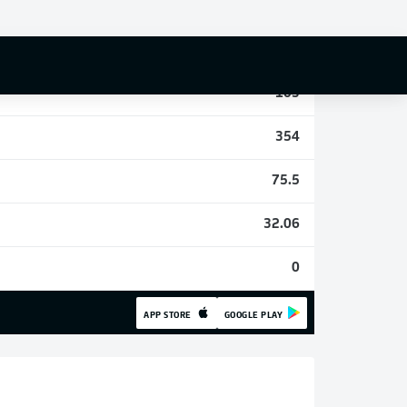
2
11
103
354
75.5
32.06
0
APP STORE
GOOGLE PLAY