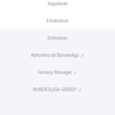
Jogadores
NACIONALIDADE
10.08.1990
ALTURA
PESO
DEU
35 ANOS
181 CM
78 KG
Estatísticas
Emissoras
Aplicativo da Bundesliga
Fantasy Manager
ÍSTICAS DA TEMPORADA 202
BUNDESLIGA-GROUP
Faltas
TAS
ANHAS