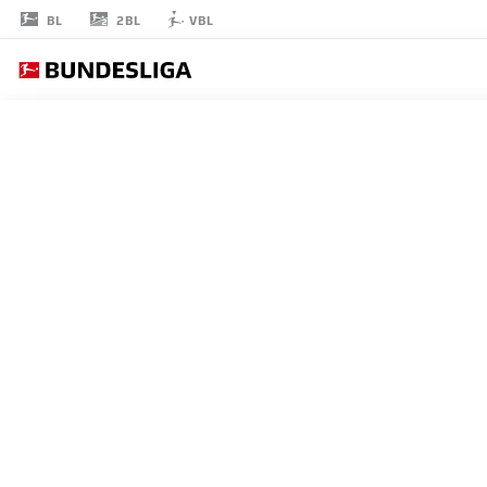
2BL
BL
VBL
YUSSUF
POULSEN
15
ストライカー
HAMBURG
統計 シーズン 2026/2027
ゴール
チームメ