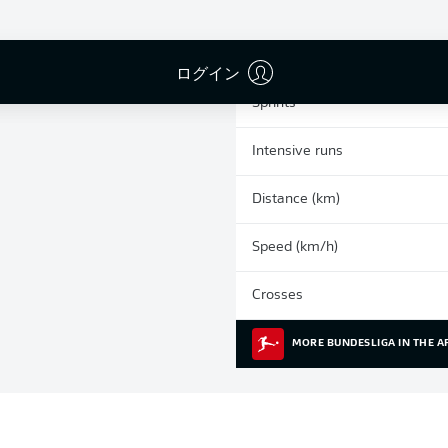
0
Yellow cards
Appearances
ログイン
Sprints
Intensive runs
Distance (km)
Speed (km/h)
Crosses
MORE BUNDESLIGA IN THE A