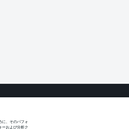
バシー・ポリシー
優先設定を管理する
件
放送局
選手
めに、そのパフォ
キーおよび分析ク
トについて