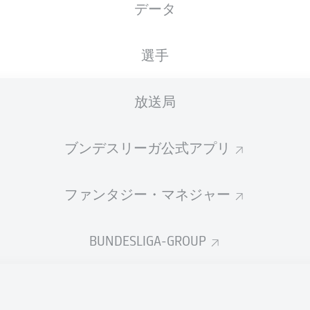
データ
国籍
15.06.1994
身長
体重
DNK
, TZA
32 年
192 CM
84 KG
選手
放送局
ブンデスリーガ公式アプリ
ファンタジー・マネジャー
統計 シーズン 2026/2027
BUNDESLIGA-GROUP
Fouls
DUELS
N