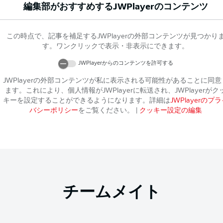
編集部がおすすめする
JWPlayer
のコンテンツ
この時点で、記事を補足する
JWPlayer
の外部コンテンツが見つかり
す。ワンクリックで表示・非表示にできます。
JWPlayer
からのコンテンツを許可する
JWPlayer
の外部コンテンツが私に表示される可能性があることに同意
ます。これにより、個人情報が
JWPlayer
に転送され、
JWPlayer
がク
キーを設定することができるようになります。詳細は
JWPlayer
のプラ
バシーポリシー
をご覧ください。
|
クッキー設定の編集
チームメイト