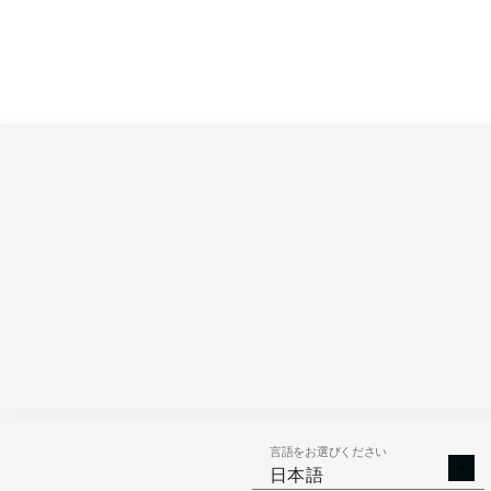
Competition
Bundesliga
Season
2026/2027
言語をお選びください
AERIAL 
TACKLES WON
日本語
WO