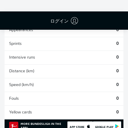
SHOTS SAVED
OWN-GOALS
COMPLETED
0
0
0
ログイン
Appearances
0
Sprints
0
Intensive runs
0
Distance (km)
0
Speed (km/h)
0
Fouls
0
Yellow cards
0
MORE BUNDESLIGA IN THE
APP STORE
GOOGLE PLAY