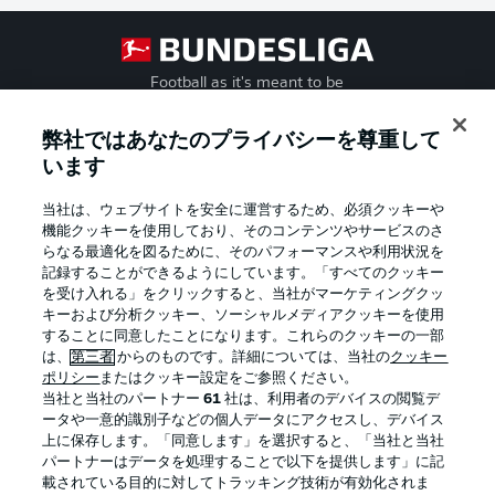
Football as it's meant to be
弊社ではあなたのプライバシーを尊重して
います
BUNDESLIGA APP
当社は、ウェブサイトを安全に運営するため、必須クッキーや
機能クッキーを使用しており、そのコンテンツやサービスのさ
らなる最適化を図るために、そのパフォーマンスや利用状況を
記録することができるようにしています。「すべてのクッキー
を受け入れる」をクリックすると、当社がマーケティングクッ
Official Partners
キーおよび分析クッキー、ソーシャルメディアクッキーを使用
することに同意したことになります。これらのクッキーの一部
は、
第三者
からのものです。詳細については、当社の
クッキー
ポリシー
またはクッキー設定をご参照ください。
当社と当社のパートナー
61
社は、利用者のデバイスの閲覧デ
ータや一意的識別子などの個人データにアクセスし、デバイス
上に保存します。「同意します」を選択すると、「当社と当社
パートナーはデータを処理することで以下を提供します」に記
載されている目的に対してトラッキング技術が有効化されま