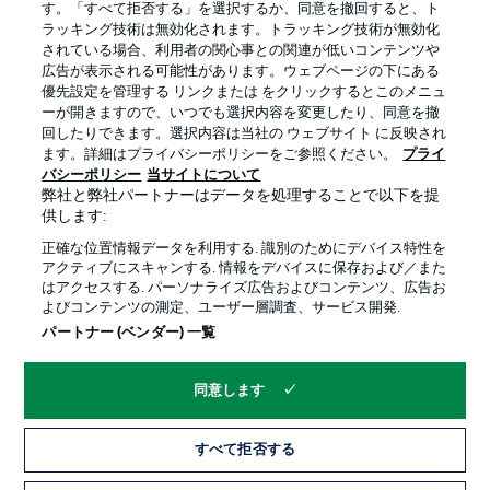
す。「すべて拒否する」を選択するか、同意を撤回すると、ト
ラッキング技術は無効化されます。トラッキング技術が無効化
されている場合、利用者の関心事との関連が低いコンテンツや
広告が表示される可能性があります。ウェブページの下にある
プライバシー・ポリシー
優先設定を管理する
優先設定を管理する リンクまたは をクリックするとこのメニュ
利用条件
放送局
ーが開きますので、いつでも選択内容を変更したり、同意を撤
回したりできます。選択内容は当社の ウェブサイト に反映され
求人
選手
ます。詳細はプライバシーポリシーをご参照ください。
プライ
バシーポリシー
当サイトについて
当サイトについて
弊社と弊社パートナーはデータを処理することで以下を提
供します:
正確な位置情報データを利用する. 識別のためにデバイス特性を
アクティブにスキャンする. 情報をデバイスに保存および／また
はアクセスする. パーソナライズ広告およびコンテンツ、広告お
よびコンテンツの測定、ユーザー層調査、サービス開発.
© 2026 Bundesliga-Gruppe GmbH
パートナー (ベンダー) 一覧
言語をお選びください
同意します
日本語
すべて拒否する
Display Mode