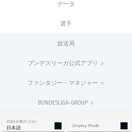
データ
国籍
身長
体重
13.11.1992
DEU
, PRT
188
81
33 年
CM
KG
選手
放送局
Competition
Bundesliga
ブンデスリーガ公式アプリ
Season
2026/2027
ファンタジー・マネジャー
BUNDESLIGA-GROUP
統計 シーズン 2026/2027
言語をお選びください
Display Mode
日本語
PASSES