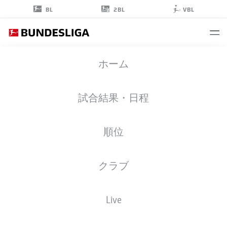
2BL
BL
VBL
DANIEL
ホーム
HEUER FERNANDES
1
試合結果・日程
順位
ゴールキーパー
クラブ
HAMBURG
統計 シーズン 2026/2027
ゴール
チームメイト
Live