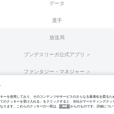
データ
スターティングメンバーは試合開始の 60分前に公開されます
選手
放送局
ブンデスリーガ公式アプリ
ファンタジー・マネジャー
す
BUNDESLIGA-GROUP
プライ
キーを使用しており、そのコンテンツやサービスのさらなる最適化を図るた
利用条
てのクッキーを受け入れる」をクリックすると、当社がマーケティングクッ
BUNDESLIGA APP
なります。これらのクッキーの一部は、
第三者
からのものです。詳細につい
求人