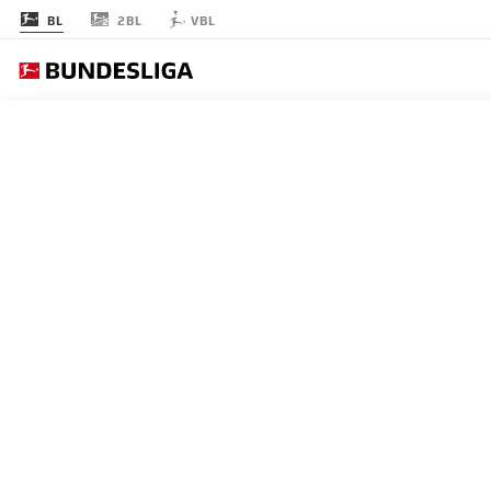
2BL
BL
VBL
節 7