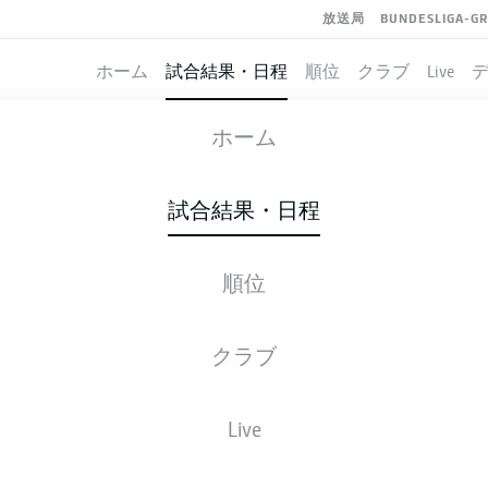
放送局
BUNDESLIGA-G
ホーム
試合結果・日程
順位
クラブ
Live
AUGSBURG
-
UNION BERLIN
ホーム
試合結果・日程
順位
ライブ
スターティングメンバー
データ
順
クラブ
Live
後ほどご確認ください