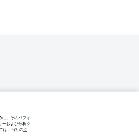
バシー・ポリシー
優先設定を管理する
めに、そのパフォ
件
放送局
キーおよび分析ク
ては、当社の
ク
Display Mode
選手