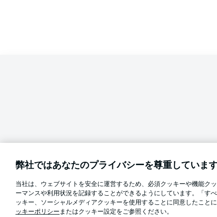
弊社ではあなたのプライバシーを尊重していま
当社は、ウェブサイトを安全に運営するため、必須クッキーや機能クッ
Football as it's meant to be
ーマンスや利用状況を記録することができるようにしています。「すべ
言語をお選びください
ッキー、ソーシャルメディアクッキーを使用することに同意したことに
日本語
ッキーポリシー
またはクッキー設定をご参照ください。