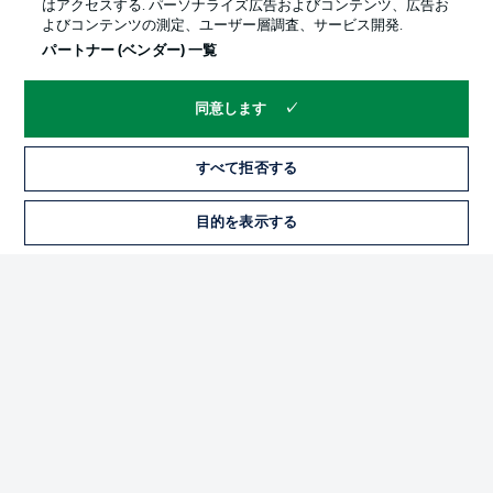
はアクセスする. パーソナライズ広告およびコンテンツ、広告お
よびコンテンツの測定、ユーザー層調査、サービス開発.
パートナー (ベンダー) 一覧
同意します
すべて拒否する
プライバシー・ポリシー
優先設定を管理する
目的を表示する
チケット
利用条件
放送局
求人
選手
当サイトについて
© 2026 Bundesliga-Gruppe GmbH