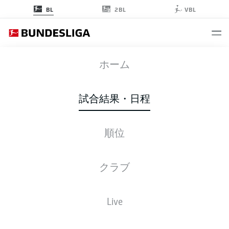
2BL
BL
VBL
M05
-
SGE
ホーム
試合結果・日程
順位
ライブ
スターティングメンバー
データ
順位
クラブ
Live
後ほどご確認ください