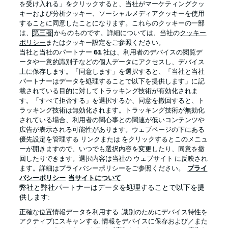
を受け入れる」をクリックすると、当社がマーケティングクッ
キーおよび分析クッキー、ソーシャルメディアクッキーを使用
することに同意したことになります。これらのクッキーの一部
は、
第三者
からのものです。詳細については、当社の
クッキー
ログイン
ポリシー
またはクッキー設定をご参照ください。
当社と当社のパートナー
61
社は、利用者のデバイスの閲覧デ
ータや一意的識別子などの個人データにアクセスし、デバイス
上に保存します。「同意します」を選択すると、「当社と当社
パートナーはデータを処理することで以下を提供します」に記
載されている目的に対してトラッキング技術が有効化されま
Football as it's meant to be
す。「すべて拒否する」を選択するか、同意を撤回すると、ト
ラッキング技術は無効化されます。トラッキング技術が無効化
されている場合、利用者の関心事との関連が低いコンテンツや
広告が表示される可能性があります。ウェブページの下にある
優先設定を管理する リンクまたは をクリックするとこのメニュ
BUNDESLIGA APP
ーが開きますので、いつでも選択内容を変更したり、同意を撤
回したりできます。選択内容は当社の ウェブサイト に反映され
ます。詳細はプライバシーポリシーをご参照ください。
プライ
バシーポリシー
当サイトについて
弊社と弊社パートナーはデータを処理することで以下を提
供します:
Official Partners
正確な位置情報データを利用する. 識別のためにデバイス特性を
アクティブにスキャンする. 情報をデバイスに保存および／また