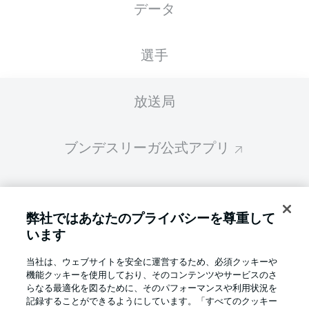
データ
スターティングメンバーは試合開始の 60分前
に公開されます
選手
放送局
ブンデスリーガ公式アプリ
ファンタジー・マネジャー
弊社ではあなたのプライバシーを尊重して
います
BUNDESLIGA-GROUP
当社は、ウェブサイトを安全に運営するため、必須クッキーや
機能クッキーを使用しており、そのコンテンツやサービスのさ
言語をお選びください
らなる最適化を図るために、そのパフォーマンスや利用状況を
Display Mode
日本語
記録することができるようにしています。「すべてのクッキー