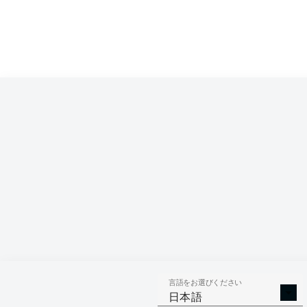
Competition
Bundesliga
Season
2026/2027
言語をお選びください
AERIAL 
TACKLES WON
日本語
WO