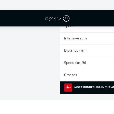
0
Yellow cards
Appearances
ログイン
Sprints
Intensive runs
Distance (km)
Speed (km/h)
Crosses
MORE BUNDESLIGA IN THE A