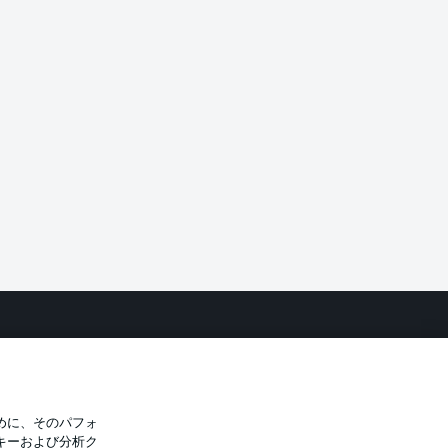
バシー・ポリシー
優先設定を管理する
件
放送局
選手
めに、そのパフォ
キーおよび分析ク
トについて