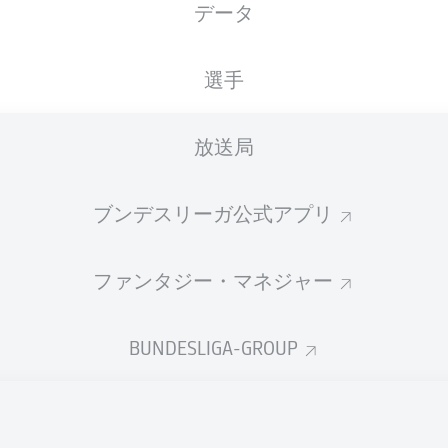
データ
国籍
17.07.1996
身長
体重
DEU
30 年
192 CM
85 KG
選手
放送局
ブンデスリーガ公式アプリ
ファンタジー・マネジャー
統計 シーズン 2026/2027
BUNDESLIGA-GROUP
Fouls
DUELS
N