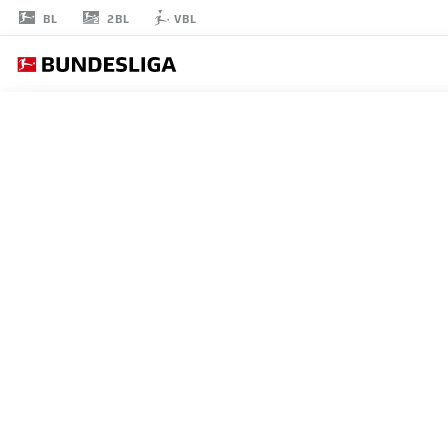
2BL
BL
VBL
ROBIN
KOCH
4
擁護者
EINTRACHT FRANKFURT
統計 シーズン 2026/2027
ゴール
チームメ