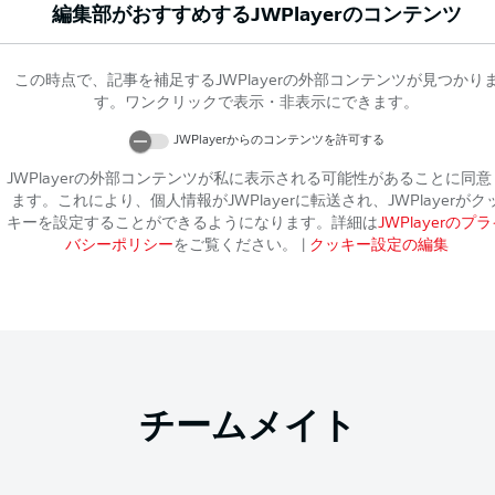
編集部がおすすめする
JWPlayer
のコンテンツ
この時点で、記事を補足する
JWPlayer
の外部コンテンツが見つかり
す。ワンクリックで表示・非表示にできます。
JWPlayer
からのコンテンツを許可する
JWPlayer
の外部コンテンツが私に表示される可能性があることに同意
ます。これにより、個人情報が
JWPlayer
に転送され、
JWPlayer
がク
キーを設定することができるようになります。詳細は
JWPlayer
のプラ
バシーポリシー
をご覧ください。
|
クッキー設定の編集
チームメイト