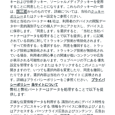
キーおよび分析クッキー、ソーシャルメディアクッキーを使用
することに同意したことになります。これらのクッキーの一部
は、
第三者
からのものです。詳細については、当社の
クッキー
ポリシー
またはクッキー設定をご参照ください。
当社と当社のパートナー
61
社は、利用者のデバイスの閲覧デー
タや一意的識別子などの個人データにアクセスし、デバイス上
に保存します。「同意します」を選択すると、「当社と当社パ
ートナーはデータを処理することで以下を提供します」に記載
されている目的に対してトラッキング技術が有効化されます。
「すべて拒否する」を選択するか、同意を撤回すると、トラッ
キング技術は無効化されます。トラッキング技術が無効化され
プライバシー・ポリシー
優先設定を管理する
ている場合、利用者の関心事との関連が低いコンテンツや広告
が表示される可能性があります。ウェブページの下にある 優先
利用条件
放送局
設定を管理する リンクまたは をクリックするとこのメニューが
開きますので、いつでも選択内容を変更したり、同意を撤回し
求人
選手
たりできます。選択内容は当社の ウェブサイト に反映されま
当サイトについて
す。詳細はプライバシーポリシーをご参照ください。
プライバ
シーポリシー
当サイトについて
弊社と弊社パートナーはデータを処理することで以下を提
供します:
正確な位置情報データを利用する. 識別のためにデバイス特性を
アクティブにスキャンする. 情報をデバイスに保存および／また
はアクセスする. パーソナライズ広告およびコンテンツ、広告お