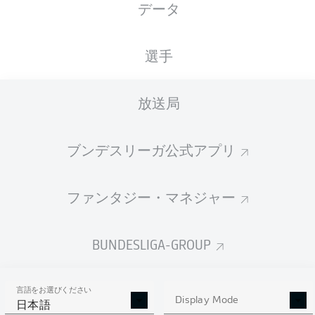
データ
Phillip Tietz
Sheraldo Becker
選手
放送局
Nadiem Amiri
Paul Nebel
ブンデスリーガ公式アプリ
Phillipp Mwene
Kaishu Sano
Silvan Widmer
ファンタジー・マネジャー
Dominik Kohr
Stefan Posch
Danny da Costa
BUNDESLIGA-GROUP
言語をお選びください
Daniel Batz
Display Mode
日本語