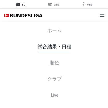
2BL
BL
VBL
M05
-
FCB
ホーム
M05
FCB
3
4
試合結果・日程
順位
ライブ
スターティングメンバー
データ
順位
クラブ
3-3-2-2
4-2-3-1
Live
スターティングメンバー
MAINZ