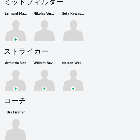
ミッドフィルダー
Lennard Maloney
Nikolas Veratschnig
Sota Kawasaki
ストライカー
Armindo Sieb
William Bøving
Nelson Weiper
コーチ
Urs Fischer