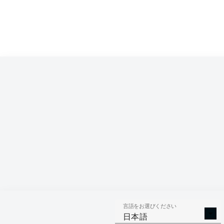
Phillip Tietz
Ermedin Demirović
Sven Michel
Niklas Dorsch
Elv
Mads Pedersen
Felix Uduokhai
Jeffrey
Finn Dahmen
言語をお選びください
日本語