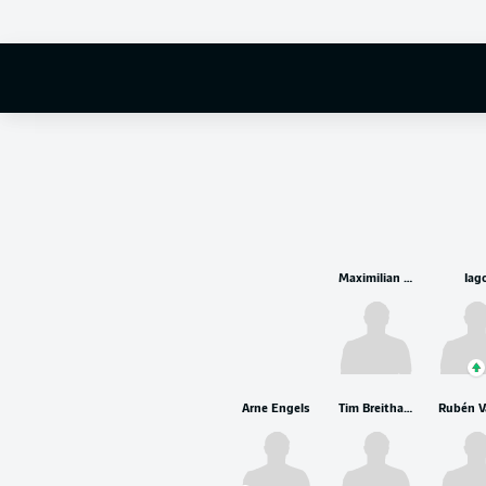
Maximilian Bauer
Iag
Arne Engels
Tim Breithaupt