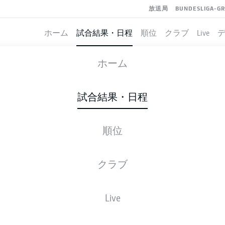
放送局
BUNDESLIGA-G
ホーム
試合結果・日程
順位
クラブ
Live
AUGSBURG
-
WOLFSBURG
ホーム
FCA
WOB
3
2
試合結果・日程
順位
ライブ
スターティングメンバー
データ
順
クラブ
ンバー
Live