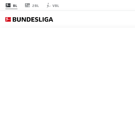
2BL
BL
VBL
節 9
スターティングメ
AUGSBURG
4-2-3-1