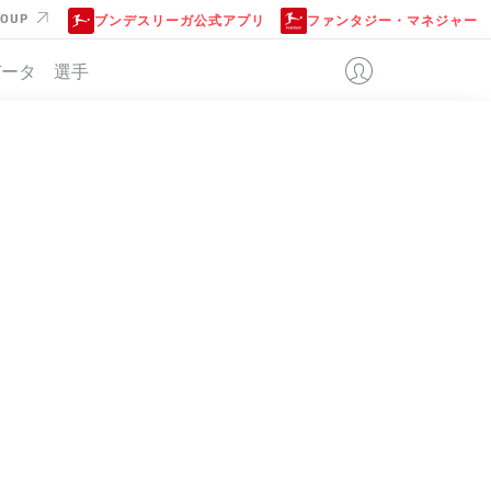
ROUP
ブンデスリーガ公式アプリ
ファンタジー・マネジャー
データ
選手
位
4-2-3-1
WOLFSBURG