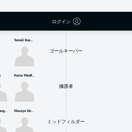
控えメンバー
ログイン
Tomáš Koubek
ゴールキーパー
o
Patric Pfeiffer
擁護者
Rubén Vargas
Masaya Okugawa
ミッドフィルダー