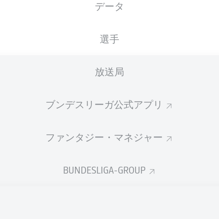
データ
選手
Fredrik Jensen
Patrick Wi
放送局
is Rexhbecaj
Maxim
ブンデスリーガ公式アプリ
ファンタジー・マネジャー
 Gouweleeuw
Robert Gumny
Nicolas Cozza
BUNDESLIGA-GROUP