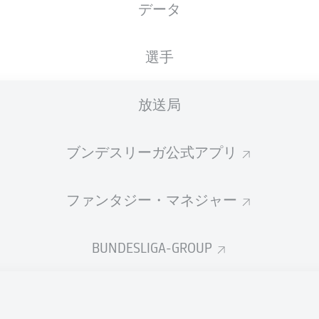
データ
XGOALS
選手
3
放送局
2
ブンデスリーガ公式アプリ
1.28
1.19
ファンタジー・マネジャー
Goals
BUNDESLIGA-GROUP
PASSES COMPLETED
339
504