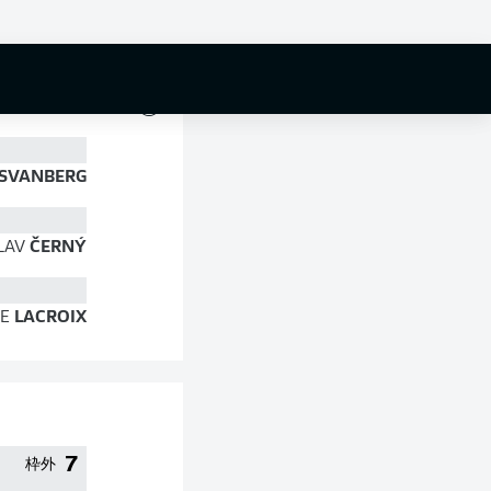
85 %
SVANBERG
LAV
ČERNÝ
E
LACROIX
7
枠外