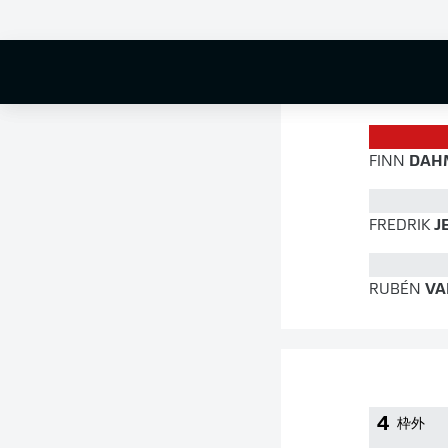
76 %
FINN
DAH
FREDRIK
J
RUBÉN
VA
4
枠外