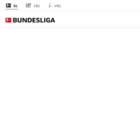
2BL
BL
VBL
節 9