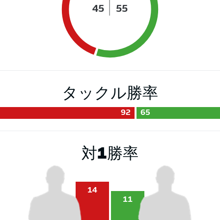
45
55
タックル勝率
92
65
対1勝率
14
11