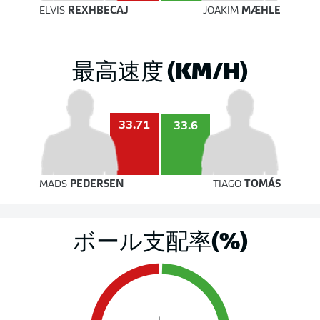
ELVIS
REXHBECAJ
JOAKIM
MÆHLE
最高速度 (KM/H)
33.71
33.6
MADS
PEDERSEN
TIAGO
TOMÁS
ボール支配率(%)