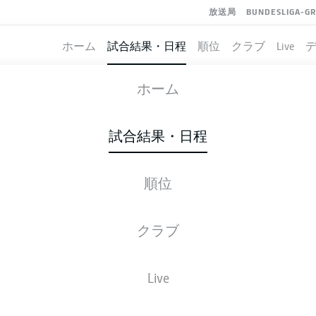
放送局
BUNDESLIGA-G
ホーム
試合結果・日程
順位
クラブ
Live
AUGSBURG
-
WOLFSBURG
ホーム
FCA
WOB
3
2
試合結果・日程
順位
ライブ
スターティングメンバー
データ
順
クラブ
Live