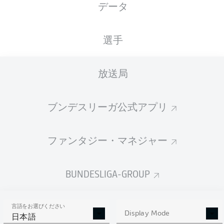
データ
Tim Skarke
Oscar Vilhelmsson
選手
Luca Pfeiffer
放送局
ブンデスリーガ公式アプリ
Fabian Nürnberger
Tobias Kempe
Jannik Müller
Emir Karic
ファンタジー・マネジャー
Matej Maglica
Christoph Klarer
Christoph Zimmermann
BUNDESLIGA-GROUP
言語をお選びください
Marcel Schuhen
Display Mode
日本語