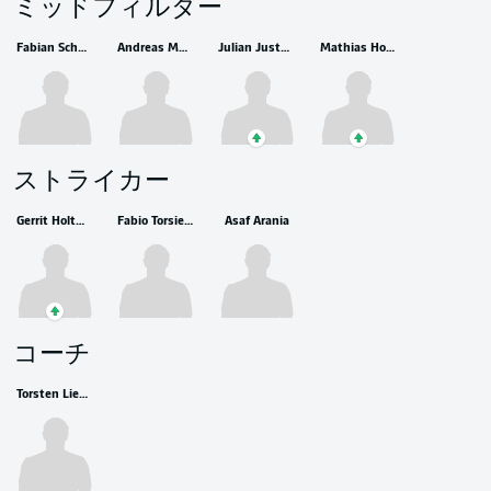
ミッドフィルダー
Fabian Schnellhardt
Andreas Müller
Julian Justvan
Mathias Honsak
ストライカー
Gerrit Holtmann
Fabio Torsiello
Asaf Arania
コーチ
Torsten Lieberknecht