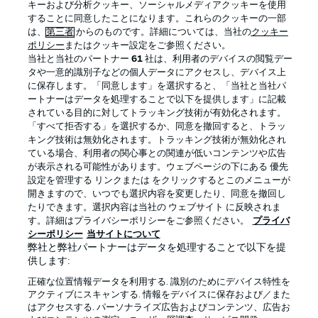
キーおよび分析クッキー、ソーシャルメディアクッキーを使用
することに同意したことになります。これらのクッキーの一部
は、
第三者
からのものです。詳細については、当社の
クッキー
ポリシー
またはクッキー設定をご参照ください。
当社と当社のパートナー
61
社は、利用者のデバイスの閲覧デー
タや一意的識別子などの個人データにアクセスし、デバイス上
に保存します。「同意します」を選択すると、「当社と当社パ
ートナーはデータを処理することで以下を提供します」に記載
されている目的に対してトラッキング技術が有効化されます。
「すべて拒否する」を選択するか、同意を撤回すると、トラッ
キング技術は無効化されます。トラッキング技術が無効化され
プライバシー・ポリシー
優先設定を管理する
ている場合、利用者の関心事との関連が低いコンテンツや広告
が表示される可能性があります。ウェブページの下にある 優先
利用条件
放送局
設定を管理する リンクまたは をクリックするとこのメニューが
開きますので、いつでも選択内容を変更したり、同意を撤回し
求人
選手
たりできます。選択内容は当社の ウェブサイト に反映されま
当サイトについて
す。詳細はプライバシーポリシーをご参照ください。
プライバ
シーポリシー
当サイトについて
弊社と弊社パートナーはデータを処理することで以下を提
供します:
正確な位置情報データを利用する. 識別のためにデバイス特性を
アクティブにスキャンする. 情報をデバイスに保存および／また
はアクセスする. パーソナライズ広告およびコンテンツ、広告お