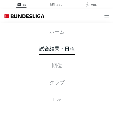
2BL
BL
VBL
SVD
-
FCH
ホーム
SVD
FCH
0
1
試合結果・日程
順位
ライブ
スターティングメンバー
データ
順位
クラブ
3-4-1-2
4-1-3-2
Live
スターティングメンバー
DARMSTADT